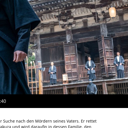
:40
er Suche nach den Mördern seines Vaters. Er rettet
uza und wird daraufin in dessen Familie, den