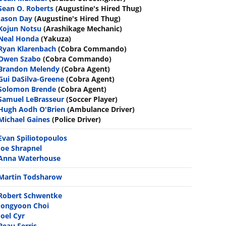
Sean O. Roberts
(Augustine's Hired Thug)
Jason Day
(Augustine's Hired Thug)
Kojun Notsu
(Arashikage Mechanic)
Neal Honda
(Yakuza)
Ryan Klarenbach
(Cobra Commando)
Owen Szabo
(Cobra Commando)
Brandon Melendy
(Cobra Agent)
Gui DaSilva-Greene
(Cobra Agent)
Solomon Brende
(Cobra Agent)
Samuel LeBrasseur
(Soccer Player)
Hugh Aodh O'Brien
(Ambulance Driver)
Michael Gaines
(Police Driver)
Evan Spiliotopoulos
Joe Shrapnel
Anna Waterhouse
Martin Todsharow
Robert Schwentke
Jongyoon Choi
Joel Cyr
Beau Ferris