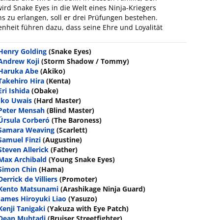
rd Snake Eyes in die Welt eines Ninja-Kriegers
s zu erlangen, soll er drei Prüfungen bestehen.
nheit führen dazu, dass seine Ehre und Loyalität
Henry Golding
(Snake Eyes)
Andrew Koji
(Storm Shadow / Tommy)
Haruka Abe
(Akiko)
Takehiro Hira
(Kenta)
Eri Ishida
(Obake)
Iko Uwais
(Hard Master)
Peter Mensah
(Blind Master)
Úrsula Corberó
(The Baroness)
Samara Weaving
(Scarlett)
Samuel Finzi
(Augustine)
Steven Allerick
(Father)
Max Archibald
(Young Snake Eyes)
Simon Chin
(Hama)
Derrick de Villiers
(Promoter)
Kento Matsunami
(Arashikage Ninja Guard)
James Hiroyuki Liao
(Yasuzo)
Kenji Tanigaki
(Yakuza with Eye Patch)
Dean Muhtadi
(Bruiser Streetfighter)