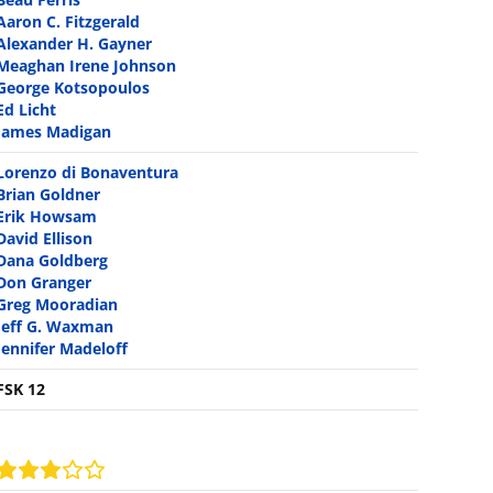
Aaron C. Fitzgerald
Alexander H. Gayner
Meaghan Irene Johnson
George Kotsopoulos
Ed Licht
James Madigan
Lorenzo di Bonaventura
Brian Goldner
Erik Howsam
David Ellison
Dana Goldberg
Don Granger
Greg Mooradian
Jeff G. Waxman
Jennifer Madeloff
FSK 12