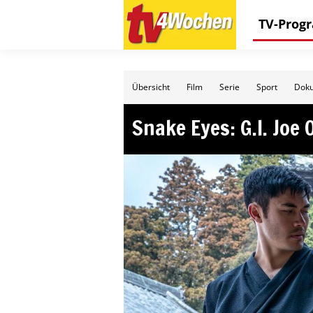
TV-Pro
Übersicht
Film
Serie
Sport
Doku
Snake Eyes: G.I. Joe 