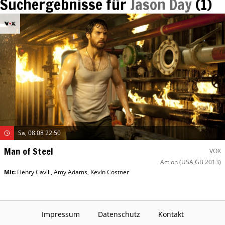
Suchergebnisse für
Jason Day
(
1
)
Sa, 08.08 22:50
Man of Steel
VOX
Action
(USA,GB 2013)
Mit
:
Henry Cavill
,
Amy Adams
,
Kevin Costner
Impressum
Datenschutz
Kontakt