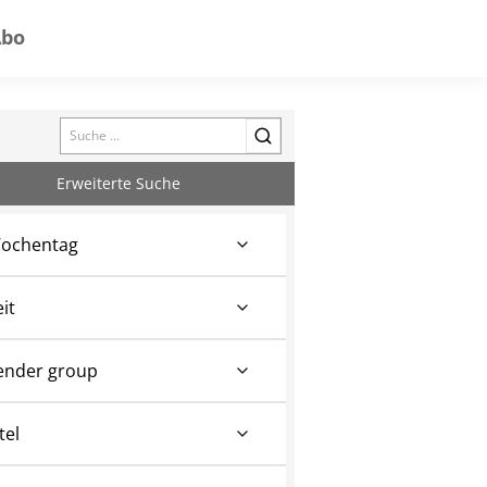
Abo
Search
Erweiterte Suche
ochentag
eit
ender group
tel