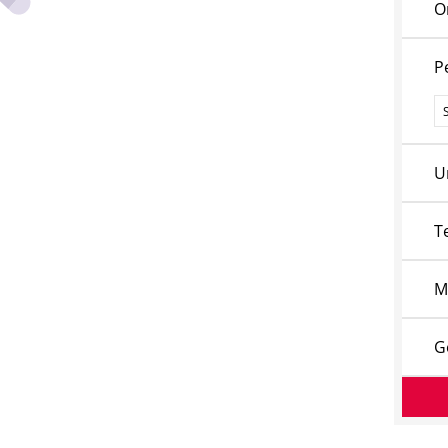
O
P
P
U
T
M
G