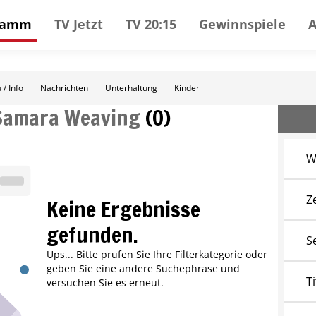
gramm
TV Jetzt
TV 20:15
Gewinnspiele
 / Info
Nachrichten
Unterhaltung
Kinder
Samara Weaving
(
0
)
W
Z
Keine Ergebnisse
gefunden.
S
Ups... Bitte prufen Sie Ihre Filterkategorie oder
geben Sie eine andere Suchephrase und
Ti
versuchen Sie es erneut.