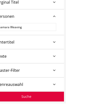
rginal Titel
ersonen
ersonen
ntertitel
exte
aster-Filter
enreauswahl
Suche