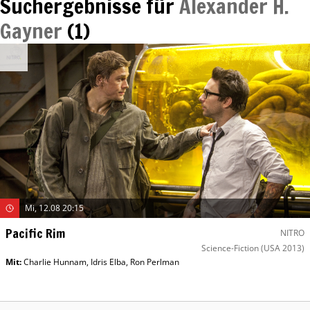
Suchergebnisse für
Alexander H.
Gayner
(
1
)
Mi, 12.08 20:15
Pacific Rim
NITRO
Science-Fiction
(USA 2013)
Mit
:
Charlie Hunnam
,
Idris Elba
,
Ron Perlman