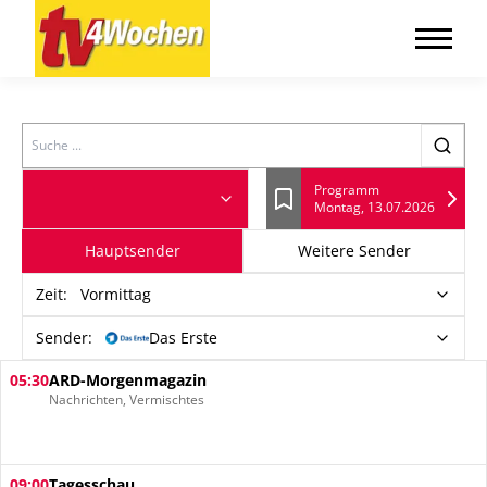
Search
Programm
Montag, 13.07.2026
Lesezeichen
Hauptsender
Weitere Sender
Zeit
:
Vormittag
Sender:
Das Erste
05:30
ARD-Morgenmagazin
Nachrichten, Vermischtes
09:00
Tagesschau