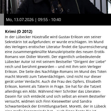
Mo, 13.07.2026 | 09:55 - 10:40
Krimi
(D 2012)
In der Lübecker Hüxstraße wird Gustav Erikson von seiner
Sekretärin tot aufgefunden; er wurde erschlagen. Im Mund
des Verlegers erotischer Literatur findet die Spurensicherung
eine zusammengeknüllte Manuskriptseite des neuen Erotik-
Romans von Didier Moretti. Der eigentlich unbedeutende
Lübecker Autor ist mit seinem Bestseller "Dirigent der Liebe"
reich und berühmt geworden – und mit ihm sein Verleger
Erikson. Die Seite des Nachfolge-Romans im Mund des Toten
macht Moretti zum Tatverdächtigen. Und nicht nur dieser
gerät unter Verdacht. Auch die Frau des Opfers, Elisabeth
Erikson, kommt als Täterin in Frage. Sie hat für die Tatzeit
allerdings ein Alibi. Während Herr Schröter das Literaten-
Dasein für sich entdeckt und sich selbst an einem Bestseller
versucht, widmen sich Finn Kiesewetter und Sandra
Schwartenbeck der Ermittlungsarbeit. Moretti, der in Lübeck