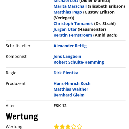
Michael Lott
(Didier Moretti)
Marita Marschall
(Elisabeth Erikson)
Matthias Pego
(Gustav Erikson
(Verleger))
Christoph Tomanek
(Dr. Strahl)
Jürgen Uter
(Hausmeister)
Kerstin Fernstroem
(Amid Bach)
Schriftsteller
Alexander Rettig
Komponist
Jens Langbein
Robert Schulte-Hemming
Regie
Dirk Pientka
Produzent
Hans-Hinrich Koch
Matthias Walther
Bernhard Gleim
Alter
FSK 12
Wertung
Wertung