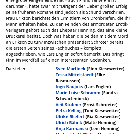
eine große Fangemeinde hat – auch Finns Tante Ria ist
darunter -, hatte zwar mit "Dirigent der Liebe" großen Erfolg,
seine früheren Romane sind jedoch als Schund verschrien.
Frau Erikson berichtet den Ermittlern von Drohbriefen, die ihr
Mann erhalten habe. Zu den Feinden des ermordeten Erotik-
Verlegers gehört auch das Ehepaar Henning, das eine kleine
Druckerei besitzt. Doch was haben die beiden mit dem Mord
an Erikson zu tun? Inzwischen präsentiert Schröter bereits
die ersten Seiten seines Fachbuches – komplett
abgeschrieben, wie Lars Englen sofort bemerkt. Das bringt
Finn im Mordfall auf einen interessanten Gedanken.
Darsteller
Sven Martinek
(Finn Kiesewetter)
Tessa Mittelstaedt
(Elke
Rasmussen)
Ingo Naujoks
(Lars Englen)
Marie-Luise Schramm
(Sandra
Schwartenbeck)
Veit Stübner
(Ernst Schroeter)
Petra Kelling
(Toni Kiesewetter)
Ulrike Bliefert
(Ria Kiesewetter)
Ulrich Bähnk
(Malte Henning)
Anja Karmanski
(Leni Henning)