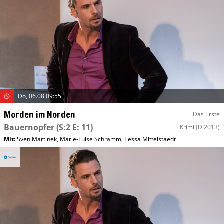
Do, 06.08 09:55
Morden im Norden
Das Erste
Bauernopfer
(S:2 E: 11)
Krimi
(D 2013)
Mit
:
Sven Martinek
,
Marie-Luise Schramm
,
Tessa Mittelstaedt