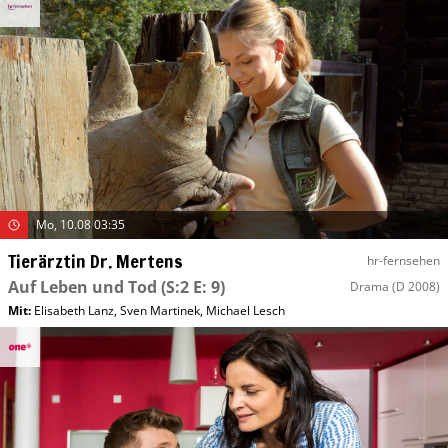
Mo, 10.08 03:35
Tierärztin Dr. Mertens
hr-fernsehen
Auf Leben und Tod
(S:2 E: 9)
Drama
(D 2008)
Mit
:
Elisabeth Lanz
,
Sven Martinek
,
Michael Lesch