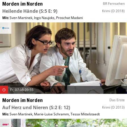
Morden im Norden
BR Fernsehen
Heilende Hände
(S:5 E: 9)
Krimi
(D 2018)
Mit
:
Sven Martinek
,
Ingo Naujoks
,
Proschat Madani
Fr, 07.08 09:55
Morden im Norden
Das Erste
Auf Herz und Nieren
(S:2 E: 12)
Krimi
(D 2013)
Mit
:
Sven Martinek
,
Marie-Luise Schramm
,
Tessa Mittelstaedt