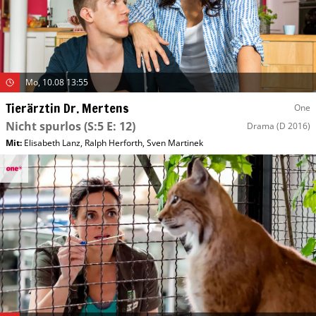
Mo, 10.08 13:55
Tierärztin Dr. Mertens
One
Nicht spurlos
(S:5 E: 12)
Drama
(D 2016)
Mit
:
Elisabeth Lanz
,
Ralph Herforth
,
Sven Martinek