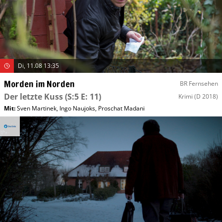
Di, 11.08 13:35
Morden im Norden
BR Fernsehen
Der letzte Kuss
(S:5 E: 11)
Krimi
(D 2018)
Mit
:
Sven Martinek
,
Ingo Naujoks
,
Proschat Madani