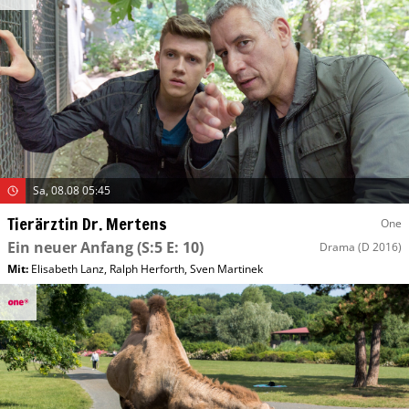
Sa, 08.08 05:45
Tierärztin Dr. Mertens
One
Ein neuer Anfang
(S:5 E: 10)
Drama
(D 2016)
Mit
:
Elisabeth Lanz
,
Ralph Herforth
,
Sven Martinek