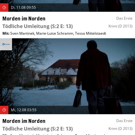
Di, 11.08 09:55
Morden im Norden
Das Erste
Tödliche Umleitung
(S:2 E: 13)
Krimi
(D 2013)
Mit
:
Sven Martinek
,
Marie-Luise Schramm
,
Tessa Mittelstaedt
Mi, 12.08 03:55
Morden im Norden
Das Erste
Tödliche Umleitung
(S:2 E: 13)
Krimi
(D 2013)