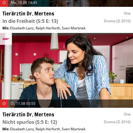
Mo, 10.08 14:45
Tierärztin Dr. Mertens
One
In die Freiheit
(S:5 E: 13)
Drama
(D 2016)
Mit
:
Elisabeth Lanz
,
Ralph Herforth
,
Sven Martinek
Di, 11.08 03:55
Tierärztin Dr. Mertens
One
Nicht spurlos
(S:5 E: 12)
Drama
(D 2016)
Mit
:
Elisabeth Lanz
,
Ralph Herforth
,
Sven Martinek