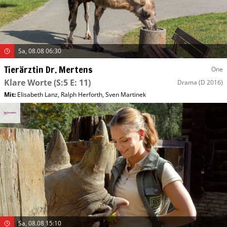
Sa, 08.08 06:30
Tierärztin Dr. Mertens
One
Klare Worte
(S:5 E: 11)
Drama
(D 2016)
Mit
:
Elisabeth Lanz
,
Ralph Herforth
,
Sven Martinek
Sa, 08.08 15:10