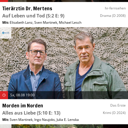
Tierärztin Dr. Mertens
hr-fernsehen
Auf Leben und Tod
(S:2 E: 9)
Drama
(D 2008)
Mit
:
Elisabeth Lanz
,
Sven Martinek
,
Michael Lesch
Sa, 08.08 19:00
Morden im Norden
Das Erste
Alles aus Liebe
(S:10 E: 13)
Krimi
(D 2024)
Mit
:
Sven Martinek
,
Ingo Naujoks
,
Julia E. Lenska