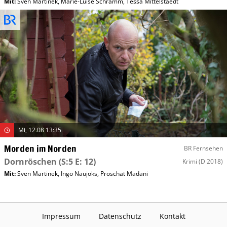
Mit
:
Sven Martinek
,
Marie-Luise Schramm
,
Tessa Mittelstaedt
Mi, 12.08 13:35
Morden im Norden
BR Fernsehen
Dornröschen
(S:5 E: 12)
Krimi
(D 2018)
Mit
:
Sven Martinek
,
Ingo Naujoks
,
Proschat Madani
Impressum
Datenschutz
Kontakt