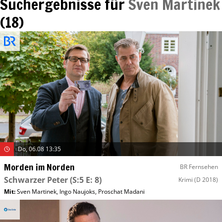
Suchergebnisse für
Sven Martinek
(
18
)
Do, 06.08 13:35
Morden im Norden
BR Fernsehen
Schwarzer Peter
(S:5 E: 8)
Krimi
(D 2018)
Mit
:
Sven Martinek
,
Ingo Naujoks
,
Proschat Madani