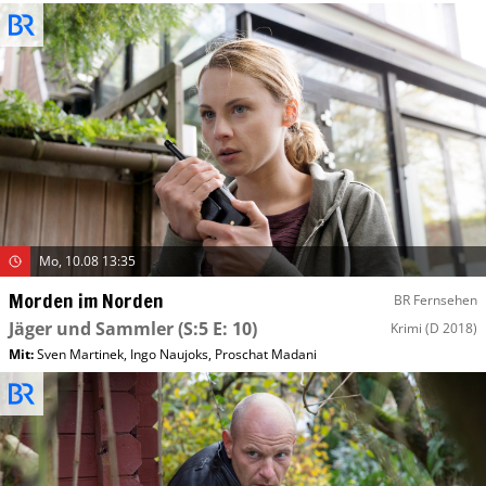
Mo, 10.08 13:35
Morden im Norden
BR Fernsehen
Jäger und Sammler
(S:5 E: 10)
Krimi
(D 2018)
Mit
:
Sven Martinek
,
Ingo Naujoks
,
Proschat Madani