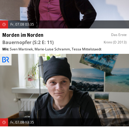
Fr, 07.08 03:35
Morden im Norden
Das Erste
Bauernopfer
(S:2 E: 11)
Krimi
(D 2013)
Mit
:
Sven Martinek
,
Marie-Luise Schramm
,
Tessa Mittelstaedt
Fr, 07.08 13:35