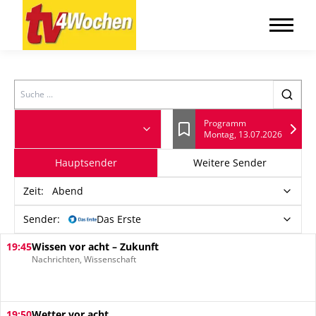
Search
Programm
Montag, 13.07.2026
Lesezeichen
Hauptsender
Weitere Sender
Zeit
:
Abend
Sender:
Das Erste
19:45
Wissen vor acht – Zukunft
Nachrichten, Wissenschaft
19:50
Wetter vor acht