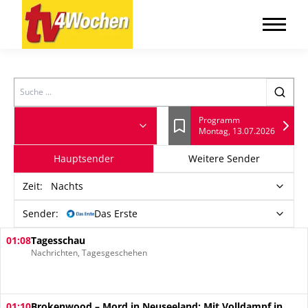
Search
Programm
Montag, 13.07.2026
Lesezeichen
Hauptsender
Weitere Sender
Zeit
:
Nachts
Sender:
Das Erste
01:08
Tagesschau
Nachrichten, Tagesgeschehen
01:10
Brokenwood – Mord in Neuseeland: Mit Volldampf in