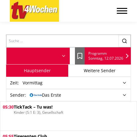
Search
Programm
Sonntag, 12.07.2026
Lesezeichen
Hauptsender
Weitere Sender
Zeit
:
Vormittag
Sender:
Das Erste
05:30
TickTack – Tu was!
Kinder (S:1 E: 3), Gesellschaft
05:55
Tigerenten Club