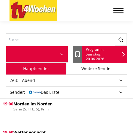
Search
Programm
Samstag,
Lesezeichen
20.06.2026
Hauptsender
Weitere Sender
Zeit
:
Abend
Sender:
Das Erste
19:00
Morden im Norden
Serie (S:11 E: 5), Krimi
19:50
Wetter vor acht