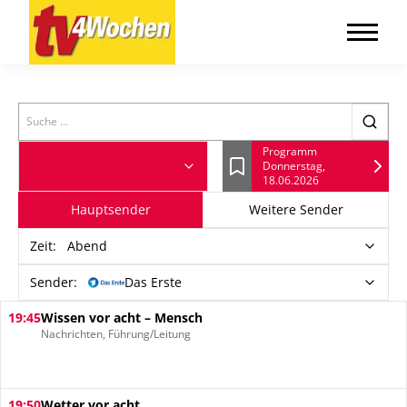
Search
Programm
Donnerstag,
Lesezeichen
18.06.2026
Hauptsender
Weitere Sender
Zeit
:
Abend
Sender:
Das Erste
19:45
Wissen vor acht – Mensch
Nachrichten, Führung/Leitung
19:50
Wetter vor acht