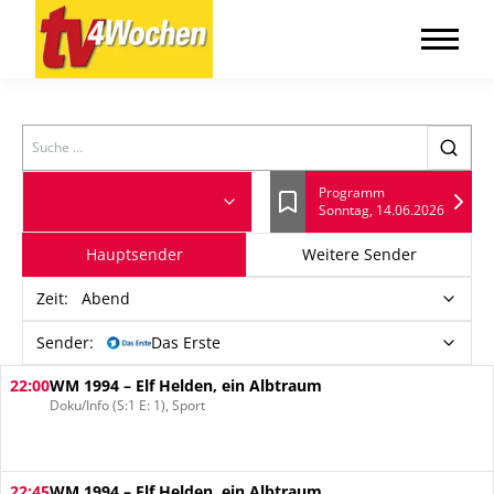
Search
Programm
Sonntag, 14.06.2026
Lesezeichen
Hauptsender
Weitere Sender
Zeit
:
Abend
Sender:
Das Erste
22:00
WM 1994 – Elf Helden, ein Albtraum
Doku/Info (S:1 E: 1), Sport
22:45
WM 1994 – Elf Helden, ein Albtraum