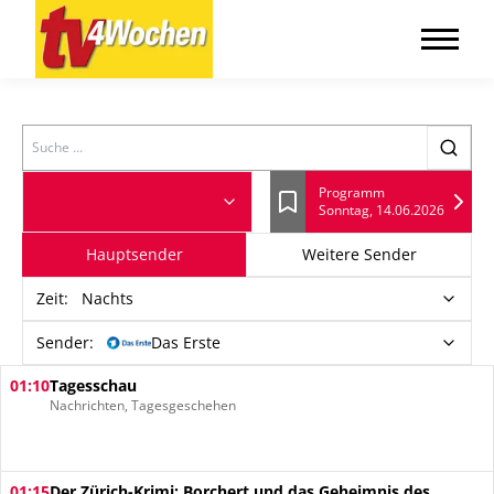
Search
Programm
Sonntag, 14.06.2026
Lesezeichen
Hauptsender
Weitere Sender
Zeit
:
Nachts
Sender:
Das Erste
01:10
Tagesschau
Nachrichten, Tagesgeschehen
01:15
Der Zürich-Krimi: Borchert und das Geheimnis des