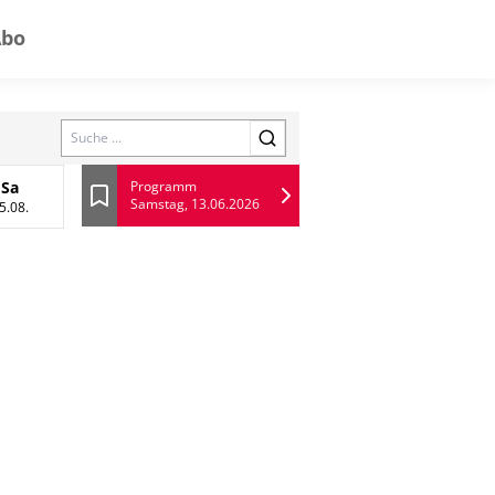
Abo
Search
Sa
Programm
Samstag, 13.06.2026
ugust
Samstag, 15 August
Lesezeichen
5.08.