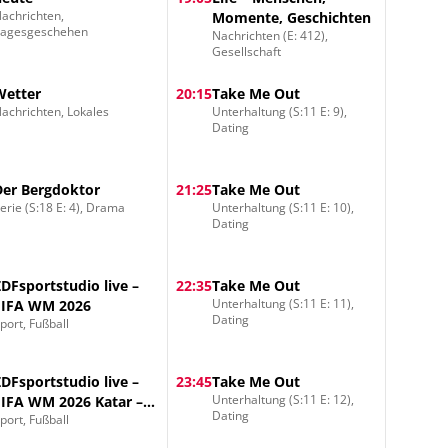
achrichten,
Momente, Geschichten
Tagesgeschehen
Nachrichten (E: 412),
Gesellschaft
Wetter
20:15
Take Me Out
achrichten, Lokales
Unterhaltung (S:11 E: 9),
Dating
Der Bergdoktor
21:25
Take Me Out
erie (S:18 E: 4), Drama
Unterhaltung (S:11 E: 10),
Dating
ZDFsportstudio live –
22:35
Take Me Out
Unterhaltung (S:11 E: 11),
FIFA WM 2026
Dating
port, Fußball
ZDFsportstudio live –
23:45
Take Me Out
Unterhaltung (S:11 E: 12),
FIFA WM 2026 Katar –
Dating
port, Fußball
Schweiz Vorrunde
Gruppe B