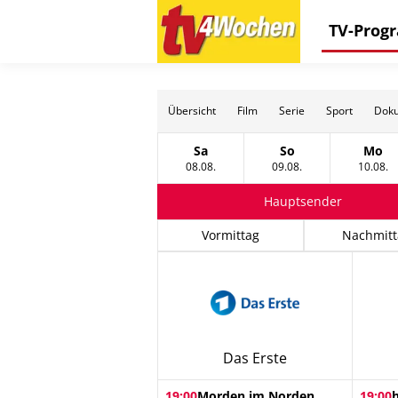
TV-Pro
Übersicht
Film
Serie
Sport
Doku
Sa
So
Mo
Samstag, 08 August
Sonntag, 09 Augus
Mon
08.08.
09.08.
10.08.
Hauptsender
Vormittag
Nachmitt
Das Erste
19:00
Morden im Norden
19:00