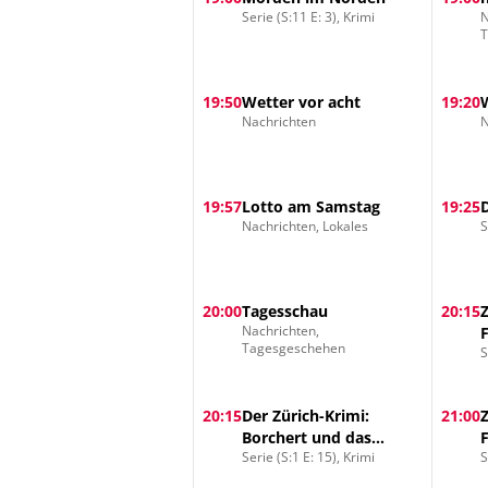
Serie (S:11 E: 3), Krimi
N
19:50
Wetter vor acht
19:20
Nachrichten
N
19:57
Lotto am Samstag
19:25
Nachrichten, Lokales
S
20:00
Tagesschau
20:15
Nachrichten,
Tagesgeschehen
S
20:15
Der Zürich-Krimi:
21:00
Borchert und das
Serie (S:1 E: 15), Krimi
S
Geheimnis des
Mandanten