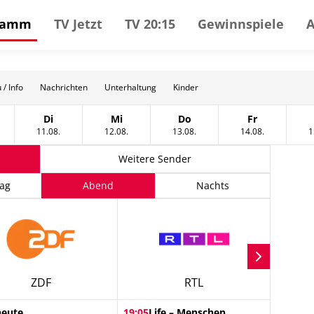
gramm
TV Jetzt
TV 20:15
Gewinnspiele
 / Info
Nachrichten
Unterhaltung
Kinder
Di
Mi
Do
Fr
t
tag, 10 August
Dienstag, 11 August
Mittwoch, 12 August
Donnerstag, 13 August
Freitag, 14 A
11.08.
12.08.
13.08.
14.08.
1
Weitere Sender
ag
Abend
Nachts
ZDF
RTL
heute
19:05
Life – Menschen,