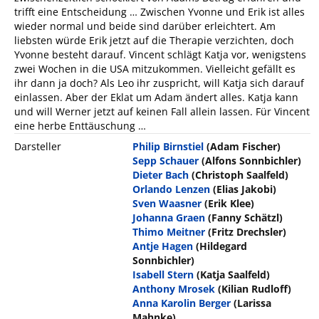
trifft eine Entscheidung … Zwischen Yvonne und Erik ist alles
wieder normal und beide sind darüber erleichtert. Am
liebsten würde Erik jetzt auf die Therapie verzichten, doch
Yvonne besteht darauf. Vincent schlägt Katja vor, wenigstens
zwei Wochen in die USA mitzukommen. Vielleicht gefällt es
ihr dann ja doch? Als Leo ihr zuspricht, will Katja sich darauf
einlassen. Aber der Eklat um Adam ändert alles. Katja kann
und will Werner jetzt auf keinen Fall allein lassen. Für Vincent
eine herbe Enttäuschung …
Darsteller
Philip Birnstiel
(Adam Fischer)
Sepp Schauer
(Alfons Sonnbichler)
Dieter Bach
(Christoph Saalfeld)
Orlando Lenzen
(Elias Jakobi)
Sven Waasner
(Erik Klee)
Johanna Graen
(Fanny Schätzl)
Thimo Meitner
(Fritz Drechsler)
Antje Hagen
(Hildegard
Sonnbichler)
Isabell Stern
(Katja Saalfeld)
Anthony Mrosek
(Kilian Rudloff)
Anna Karolin Berger
(Larissa
Mahnke)