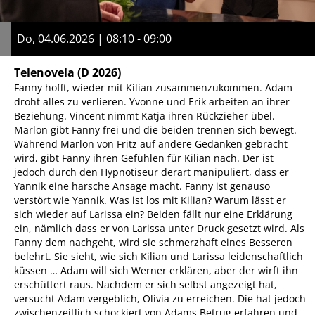
Do, 04.06.2026 | 08:10 - 09:00
Telenovela
(D 2026)
Fanny hofft, wieder mit Kilian zusammenzukommen. Adam
droht alles zu verlieren. Yvonne und Erik arbeiten an ihrer
Beziehung. Vincent nimmt Katja ihren Rückzieher übel.
Marlon gibt Fanny frei und die beiden trennen sich bewegt.
Während Marlon von Fritz auf andere Gedanken gebracht
wird, gibt Fanny ihren Gefühlen für Kilian nach. Der ist
jedoch durch den Hypnotiseur derart manipuliert, dass er
Yannik eine harsche Ansage macht. Fanny ist genauso
verstört wie Yannik. Was ist los mit Kilian? Warum lässt er
sich wieder auf Larissa ein? Beiden fällt nur eine Erklärung
ein, nämlich dass er von Larissa unter Druck gesetzt wird. Als
Fanny dem nachgeht, wird sie schmerzhaft eines Besseren
belehrt. Sie sieht, wie sich Kilian und Larissa leidenschaftlich
küssen … Adam will sich Werner erklären, aber der wirft ihn
erschüttert raus. Nachdem er sich selbst angezeigt hat,
versucht Adam vergeblich, Olivia zu erreichen. Die hat jedoch
zwischenzeitlich schockiert von Adams Betrug erfahren und