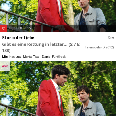
Di, 11.08 06:15
Sturm der Liebe
One
Gibt es eine Rettung in letzter...
(S:7 E:
Telenovela
(D 2012)
188)
Mit
:
Ines Lutz
,
Moritz Tittel
,
Daniel Fünffrock