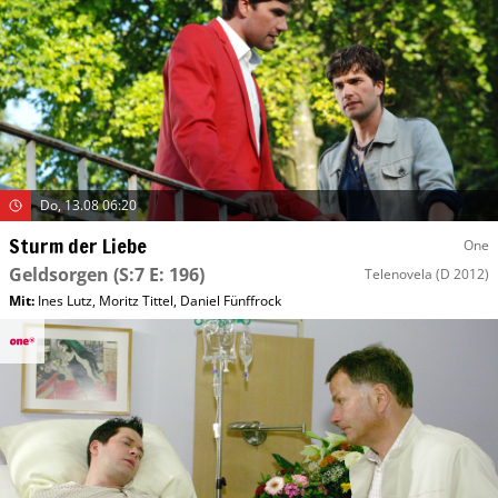
Do, 13.08 06:20
Sturm der Liebe
One
Geldsorgen
(S:7 E: 196)
Telenovela
(D 2012)
Mit
:
Ines Lutz
,
Moritz Tittel
,
Daniel Fünffrock