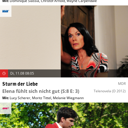
Mit
:
Dominique Siassia
,
Christof Arnold
,
Wayne Carpendale
Di, 11.08 08:05
Sturm der Liebe
MDR
Elena fühlt sich nicht gut
(S:8 E: 3)
Telenovela
(D 2012)
Mit
:
Lucy Scherer
,
Moritz Tittel
,
Melanie Wiegmann