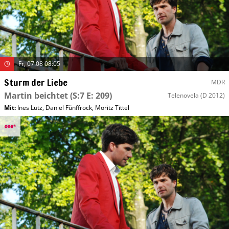
Fr, 07.08 08:05
Sturm der Liebe
MDR
Martin beichtet
(S:7 E: 209)
Telenovela
(D 2012)
Mit
:
Ines Lutz
,
Daniel Fünffrock
,
Moritz Tittel