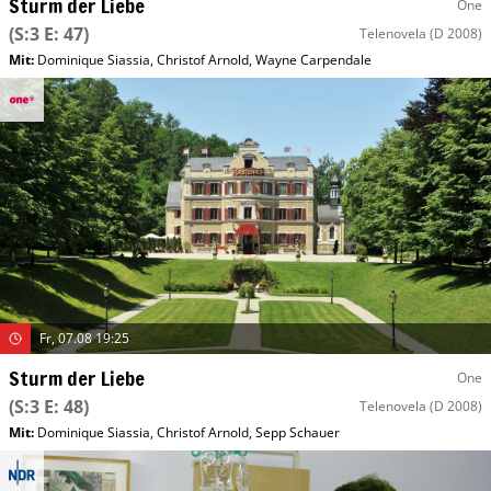
Sturm der Liebe
One
(S:3 E: 47)
Telenovela
(D 2008)
Mit
:
Dominique Siassia
,
Christof Arnold
,
Wayne Carpendale
Fr, 07.08 19:25
Sturm der Liebe
One
(S:3 E: 48)
Telenovela
(D 2008)
Mit
:
Dominique Siassia
,
Christof Arnold
,
Sepp Schauer