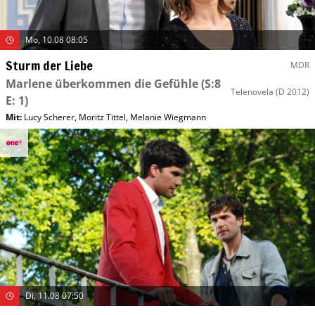
Mo, 10.08 08:05
Sturm der Liebe
MDR
Marlene überkommen die Gefühle
(S:8
Telenovela
(D 2012)
E: 1)
Mit
:
Lucy Scherer
,
Moritz Tittel
,
Melanie Wiegmann
Di, 11.08 07:50