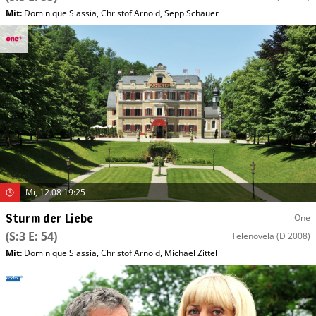
Mit
:
Dominique Siassia
,
Christof Arnold
,
Sepp Schauer
Mi, 12.08 19:25
Sturm der Liebe
One
(S:3 E: 54)
Telenovela
(D 2008)
Mit
:
Dominique Siassia
,
Christof Arnold
,
Michael Zittel