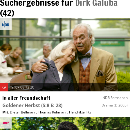
Suchergebnisse für
Dirk Galuba
(
42
)
Fr, 07.08 12:20
In aller Freundschaft
NDR Fernsehen
Goldener Herbst
(S:8 E: 28)
Drama
(D 2005)
Mit
:
Dieter Bellmann
,
Thomas Rühmann
,
Hendrikje Fitz