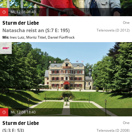
Mi, 12.08 08:40
Sturm der Liebe
One
Natascha reist an
(S:7 E: 195)
Telenovela
(D 2012)
Mit
:
Ines Lutz
,
Moritz Tittel
,
Daniel Fünffrock
Mi, 12.08 18:40
Sturm der Liebe
One
(S:3 E: 53)
Telenovela
(D 2008)