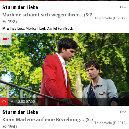
Sturm der Liebe
One
Marlene schämt sich wegen ihrer...
(S:7
Telenovela
(D 2012)
E: 192)
Mit
:
Ines Lutz
,
Moritz Tittel
,
Daniel Fünffrock
Mi, 12.08 07:50
Sturm der Liebe
One
Kann Marlene auf eine Beziehung...
(S:7
Telenovela
(D 2012)
E: 194)