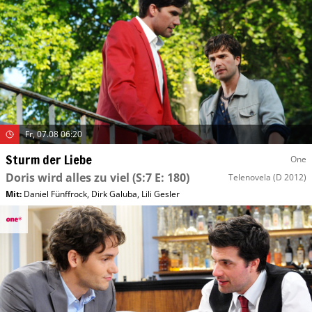
Fr, 07.08 06:20
Sturm der Liebe
One
Doris wird alles zu viel
(S:7 E: 180)
Telenovela
(D 2012)
Mit
:
Daniel Fünffrock
,
Dirk Galuba
,
Lili Gesler