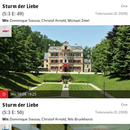
Sturm der Liebe
One
(S:3 E: 49)
Telenovela
(D 2008)
Mit
:
Dominique Siassia
,
Christof Arnold
,
Michael Zittel
Mo, 10.08 19:25
Sturm der Liebe
One
(S:3 E: 50)
Telenovela
(D 2008)
Mit
:
Dominique Siassia
,
Christof Arnold
,
Nils Brunkhorst