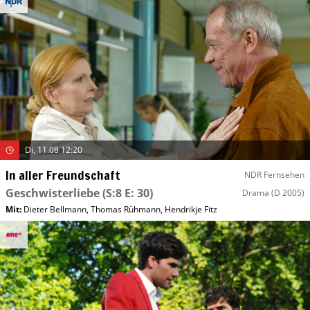
Di, 11.08 12:20
In aller Freundschaft
NDR Fernsehen
Geschwisterliebe
(S:8 E: 30)
Drama
(D 2005)
Mit
:
Dieter Bellmann
,
Thomas Rühmann
,
Hendrikje Fitz