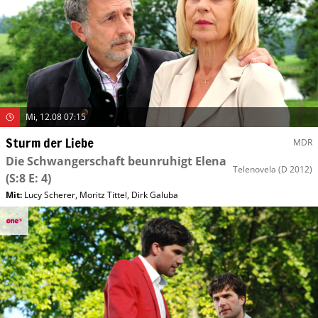
Mi, 12.08 07:15
Sturm der Liebe
MDR
Die Schwangerschaft beunruhigt Elena
Telenovela
(D 2012)
(S:8 E: 4)
Mit
:
Lucy Scherer
,
Moritz Tittel
,
Dirk Galuba