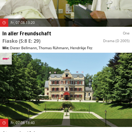
Fr, 07.08 13:20
In aller Freundschaft
One
Fiasko
(S:8 E: 29)
Drama
(D 2005)
Mit
:
Dieter Bellmann
,
Thomas Rühmann
,
Hendrikje Fitz
Fr, 07.08 18:40