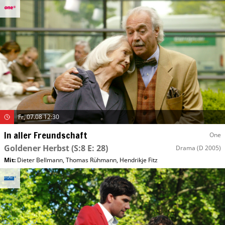
Fr, 07.08 12:30
In aller Freundschaft
One
Goldener Herbst
(S:8 E: 28)
Drama
(D 2005)
Mit
:
Dieter Bellmann
,
Thomas Rühmann
,
Hendrikje Fitz