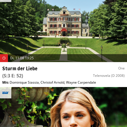
Di, 11.08 19:25
Sturm der Liebe
One
(S:3 E: 52)
Telenovela
(D 2008)
Mit
:
Dominique Siassia
,
Christof Arnold
,
Wayne Carpendale