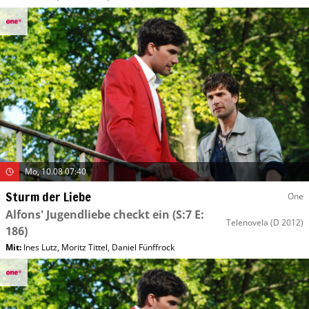
Mo, 10.08 07:40
Sturm der Liebe
One
Alfons' Jugendliebe checkt ein
(S:7 E:
Telenovela
(D 2012)
186)
Mit
:
Ines Lutz
,
Moritz Tittel
,
Daniel Fünffrock