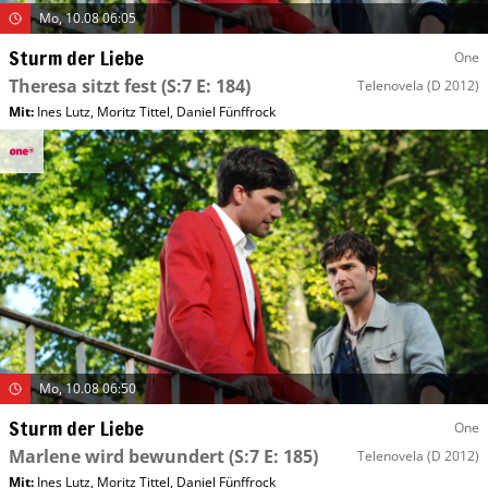
Mo, 10.08 06:05
Sturm der Liebe
One
Theresa sitzt fest
(S:7 E: 184)
Telenovela
(D 2012)
Mit
:
Ines Lutz
,
Moritz Tittel
,
Daniel Fünffrock
Mo, 10.08 06:50
Sturm der Liebe
One
Marlene wird bewundert
(S:7 E: 185)
Telenovela
(D 2012)
Mit
:
Ines Lutz
,
Moritz Tittel
,
Daniel Fünffrock