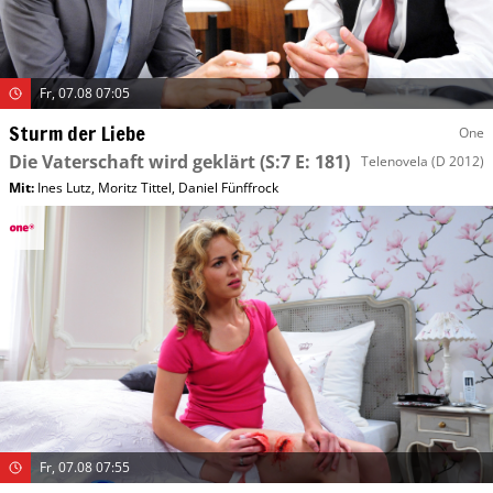
Fr, 07.08 07:05
Sturm der Liebe
One
Die Vaterschaft wird geklärt
(S:7 E: 181)
Telenovela
(D 2012)
Mit
:
Ines Lutz
,
Moritz Tittel
,
Daniel Fünffrock
Fr, 07.08 07:55