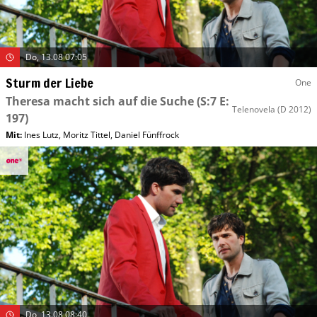
Do, 13.08 07:05
Sturm der Liebe
One
Theresa macht sich auf die Suche
(S:7 E:
Telenovela
(D 2012)
197)
Mit
:
Ines Lutz
,
Moritz Tittel
,
Daniel Fünffrock
Do, 13.08 08:40