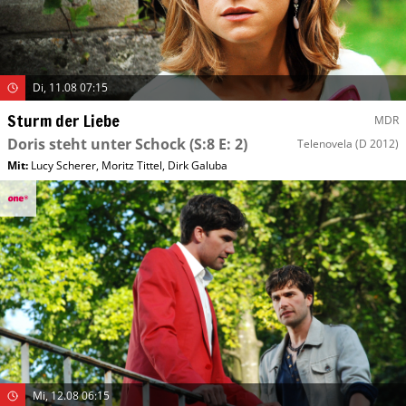
Di, 11.08 07:15
Sturm der Liebe
MDR
Doris steht unter Schock
(S:8 E: 2)
Telenovela
(D 2012)
Mit
:
Lucy Scherer
,
Moritz Tittel
,
Dirk Galuba
Mi, 12.08 06:15