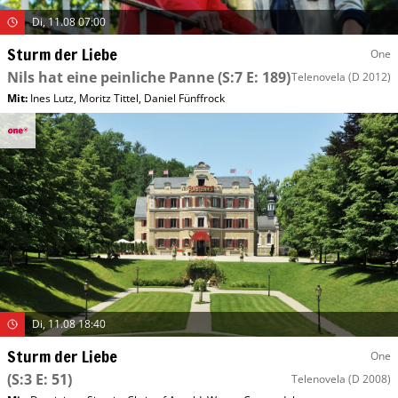
Di, 11.08 07:00
Sturm der Liebe
One
Nils hat eine peinliche Panne
(S:7 E: 189)
Telenovela
(D 2012)
Mit
:
Ines Lutz
,
Moritz Tittel
,
Daniel Fünffrock
Di, 11.08 18:40
Sturm der Liebe
One
(S:3 E: 51)
Telenovela
(D 2008)