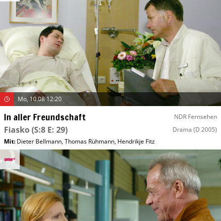
Mo, 10.08 12:20
In aller Freundschaft
NDR Fernsehen
Fiasko
(S:8 E: 29)
Drama
(D 2005)
Mit
:
Dieter Bellmann
,
Thomas Rühmann
,
Hendrikje Fitz