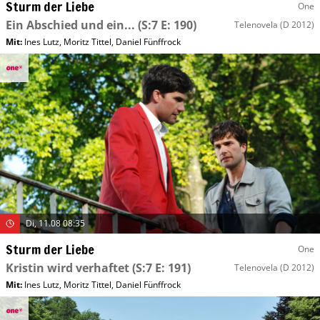
Sturm der Liebe
One
Ein Abschied und ein...
(S:7 E: 190)
Telenovela
(D 2012)
Mit
:
Ines Lutz
,
Moritz Tittel
,
Daniel Fünffrock
Di, 11.08 08:35
Sturm der Liebe
One
Kristin wird verhaftet
(S:7 E: 191)
Telenovela
(D 2012)
Mit
:
Ines Lutz
,
Moritz Tittel
,
Daniel Fünffrock