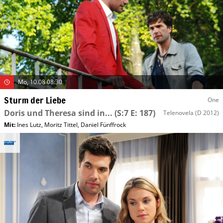
Mo, 10.08 08:30
Sturm der Liebe
One
Doris und Theresa sind in...
(S:7 E: 187)
Telenovela
(D 2012)
Mit
:
Ines Lutz
,
Moritz Tittel
,
Daniel Fünffrock