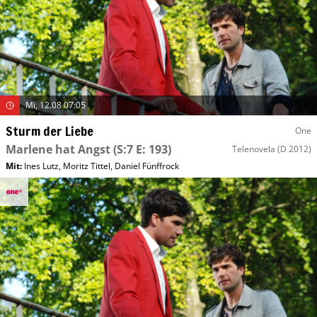
Mi, 12.08 07:05
Sturm der Liebe
One
Marlene hat Angst
(S:7 E: 193)
Telenovela
(D 2012)
Mit
:
Ines Lutz
,
Moritz Tittel
,
Daniel Fünffrock