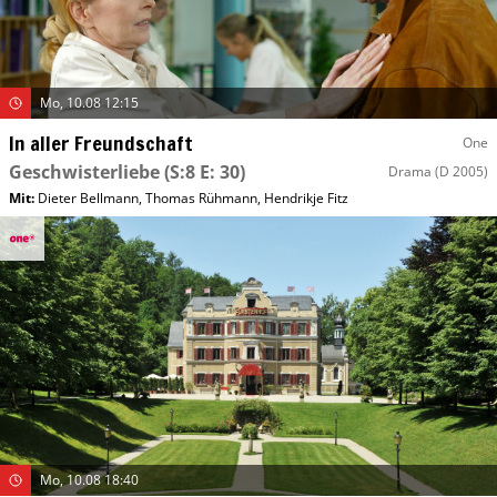
Mo, 10.08 12:15
In aller Freundschaft
One
Geschwisterliebe
(S:8 E: 30)
Drama
(D 2005)
Mit
:
Dieter Bellmann
,
Thomas Rühmann
,
Hendrikje Fitz
Mo, 10.08 18:40