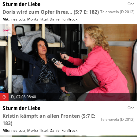
Sturm der Liebe
One
Doris wird zum Opfer ihres...
(S:7 E: 182)
Telenovela
(D 2012)
Mit
:
Ines Lutz
,
Moritz Tittel
,
Daniel Fünffrock
Fr, 07.08 08:40
Sturm der Liebe
One
Kristin kämpft an allen Fronten
(S:7 E:
Telenovela
(D 2012)
183)
Mit
:
Ines Lutz
,
Moritz Tittel
,
Daniel Fünffrock