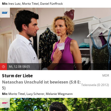
Mit
:
Ines Lutz
,
Moritz Tittel
,
Daniel Fünffrock
Mi, 12.08 08:05
Sturm der Liebe
MDR
Nataschas Unschuld ist bewiesen
(S:8 E:
Telenovela
(D 2012)
5)
Mit
:
Moritz Tittel
,
Lucy Scherer
,
Melanie Wiegmann