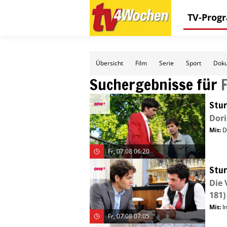
TV-Pro
Übersicht
Film
Serie
Sport
Doku
Suchergebnisse für
Stur
Dori
Mit
:
D
Fr, 07.08 06:20
Stur
Die 
181)
Mit
:
I
Fr, 07.08 07:05