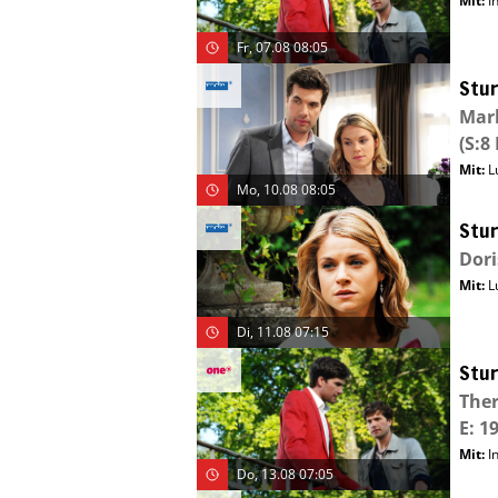
Mit
:
I
Fr, 07.08 08:05
Stur
Mar
(S:8 
Mit
:
L
Mo, 10.08 08:05
Stur
Dori
Mit
:
L
Di, 11.08 07:15
Stur
Ther
E: 1
Mit
:
I
Do, 13.08 07:05