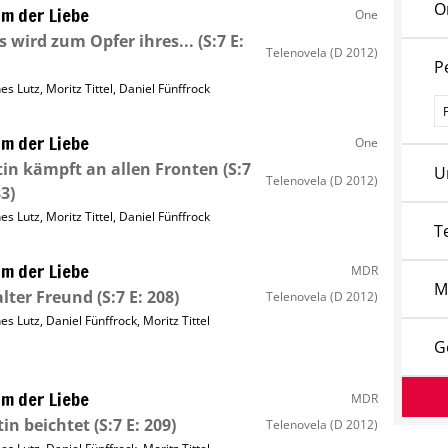
O
m der Liebe
One
s wird zum Opfer ihres...
(S:7 E:
Telenovela
(D 2012)
P
nes Lutz
,
Moritz Tittel
,
Daniel Fünffrock
P
m der Liebe
One
tin kämpft an allen Fronten
(S:7
U
Telenovela
(D 2012)
83)
nes Lutz
,
Moritz Tittel
,
Daniel Fünffrock
T
m der Liebe
MDR
M
alter Freund
(S:7 E: 208)
Telenovela
(D 2012)
nes Lutz
,
Daniel Fünffrock
,
Moritz Tittel
G
m der Liebe
MDR
in beichtet
(S:7 E: 209)
Telenovela
(D 2012)