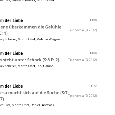
nes Lutz
,
Daniel Fünffrock
,
Moritz Tittel
m der Liebe
MDR
lene überkommen die Gefühle
Telenovela
(D 2012)
E: 1)
ucy Scherer
,
Moritz Tittel
,
Melanie Wiegmann
m der Liebe
MDR
s steht unter Schock
(S:8 E: 2)
Telenovela
(D 2012)
ucy Scherer
,
Moritz Tittel
,
Dirk Galuba
m der Liebe
One
esa macht sich auf die Suche
(S:7
Telenovela
(D 2012)
97)
nes Lutz
,
Moritz Tittel
,
Daniel Fünffrock