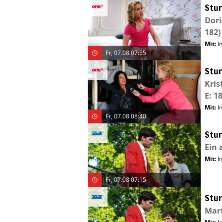
Stur
Dori
182)
Mit
:
I
Fr, 07.08 07:55
Stur
Kris
E: 1
Mit
:
I
Fr, 07.08 08:40
Stur
Ein 
Mit
:
I
Fr, 07.08 07:15
Stur
Mart