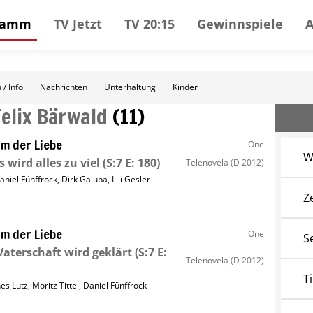
gramm
TV Jetzt
TV 20:15
Gewinnspiele
 / Info
Nachrichten
Unterhaltung
Kinder
Felix Bärwald
(
11
)
m der Liebe
One
W
s wird alles zu viel
(S:7 E: 180)
Telenovela
(D 2012)
aniel Fünffrock
,
Dirk Galuba
,
Lili Gesler
Z
m der Liebe
One
S
Vaterschaft wird geklärt
(S:7 E:
Telenovela
(D 2012)
Ti
nes Lutz
,
Moritz Tittel
,
Daniel Fünffrock