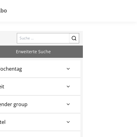
Abo
Search
Erweiterte Suche
ochentag
eit
ender group
tel