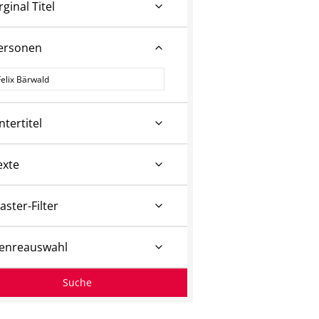
rginal Titel
ersonen
ersonen
ntertitel
exte
aster-Filter
enreauswahl
Suche