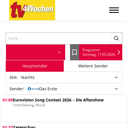
Search
Programm
Sonntag, 17.05.2026
Lesezeichen
Hauptsender
Weitere Sender
Zeit
:
Nachts
Sender:
Das Erste
01:00
Eurovision Song Contest 2026 – Die Aftershow
Unterhaltung, Musik
01:33
Tagesschau