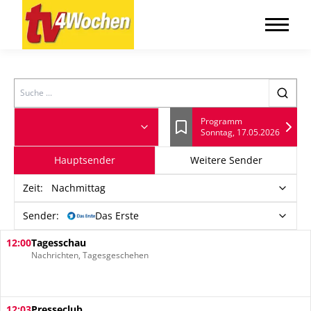
Search
Programm
Sonntag, 17.05.2026
Lesezeichen
Hauptsender
Weitere Sender
Zeit
:
Nachmittag
Sender:
Das Erste
12:00
Tagesschau
Nachrichten, Tagesgeschehen
12:03
Presseclub