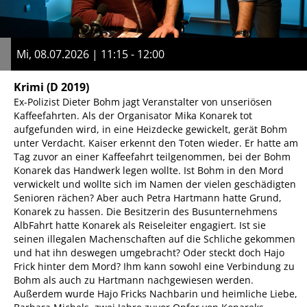
Mi, 08.07.2026 | 11:15 - 12:00
Krimi
(D 2019)
Ex-Polizist Dieter Bohm jagt Veranstalter von unseriösen
Kaffeefahrten. Als der Organisator Mika Konarek tot
aufgefunden wird, in eine Heizdecke gewickelt, gerät Bohm
unter Verdacht. Kaiser erkennt den Toten wieder. Er hatte am
Tag zuvor an einer Kaffeefahrt teilgenommen, bei der Bohm
Konarek das Handwerk legen wollte. Ist Bohm in den Mord
verwickelt und wollte sich im Namen der vielen geschädigten
Senioren rächen? Aber auch Petra Hartmann hatte Grund,
Konarek zu hassen. Die Besitzerin des Busunternehmens
AlbFahrt hatte Konarek als Reiseleiter engagiert. Ist sie
seinen illegalen Machenschaften auf die Schliche gekommen
und hat ihn deswegen umgebracht? Oder steckt doch Hajo
Frick hinter dem Mord? Ihm kann sowohl eine Verbindung zu
Bohm als auch zu Hartmann nachgewiesen werden.
Außerdem wurde Hajo Fricks Nachbarin und heimliche Liebe,