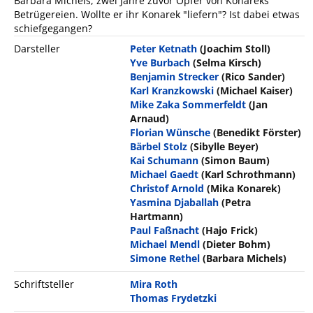
Barbara Michels, zwei Jahre zuvor Opfer von Konareks
Betrügereien. Wollte er ihr Konarek "liefern"? Ist dabei etwas
schiefgegangen?
Darsteller
Peter Ketnath
(Joachim Stoll)
Yve Burbach
(Selma Kirsch)
Benjamin Strecker
(Rico Sander)
Karl Kranzkowski
(Michael Kaiser)
Mike Zaka Sommerfeldt
(Jan
Arnaud)
Florian Wünsche
(Benedikt Förster)
Bärbel Stolz
(Sibylle Beyer)
Kai Schumann
(Simon Baum)
Michael Gaedt
(Karl Schrothmann)
Christof Arnold
(Mika Konarek)
Yasmina Djaballah
(Petra
Hartmann)
Paul Faßnacht
(Hajo Frick)
Michael Mendl
(Dieter Bohm)
Simone Rethel
(Barbara Michels)
Schriftsteller
Mira Roth
Thomas Frydetzki