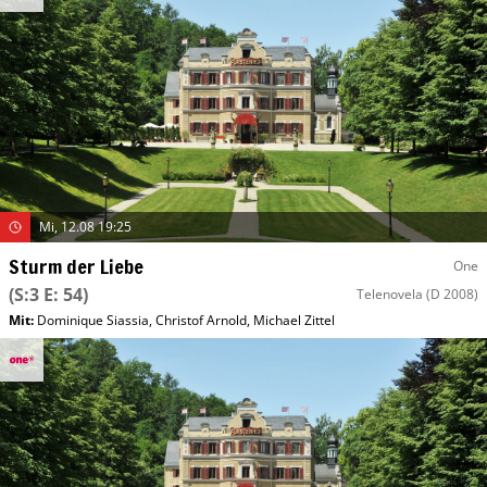
Mi, 12.08 19:25
Sturm der Liebe
One
(S:3 E: 54)
Telenovela
(D 2008)
Mit
:
Dominique Siassia
,
Christof Arnold
,
Michael Zittel