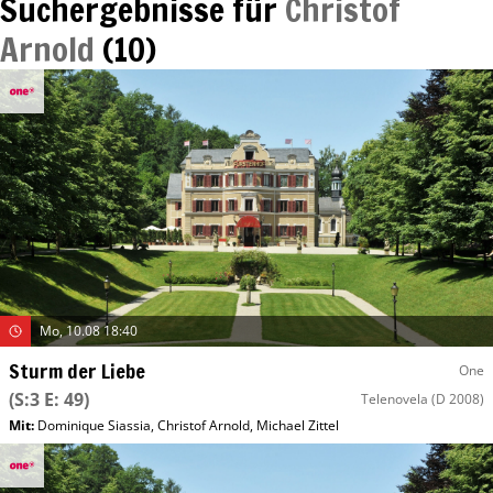
Suchergebnisse für
Christof
Arnold
(
10
)
Mo, 10.08 18:40
Sturm der Liebe
One
(S:3 E: 49)
Telenovela
(D 2008)
Mit
:
Dominique Siassia
,
Christof Arnold
,
Michael Zittel