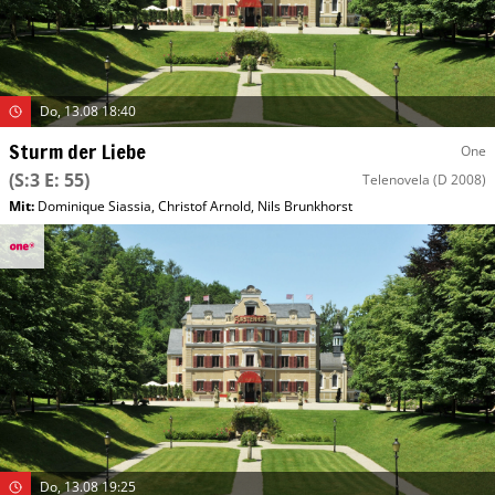
Do, 13.08 18:40
Sturm der Liebe
One
(S:3 E: 55)
Telenovela
(D 2008)
Mit
:
Dominique Siassia
,
Christof Arnold
,
Nils Brunkhorst
Do, 13.08 19:25