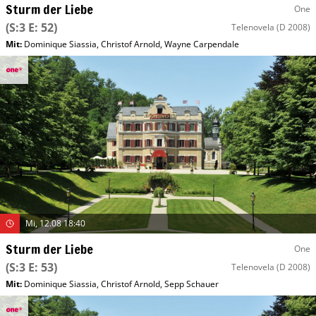
Sturm der Liebe
One
(S:3 E: 52)
Telenovela
(D 2008)
Mit
:
Dominique Siassia
,
Christof Arnold
,
Wayne Carpendale
Mi, 12.08 18:40
Sturm der Liebe
One
(S:3 E: 53)
Telenovela
(D 2008)
Mit
:
Dominique Siassia
,
Christof Arnold
,
Sepp Schauer