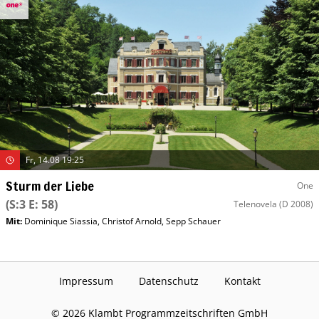
Fr, 14.08 19:25
Sturm der Liebe
One
(S:3 E: 58)
Telenovela
(D 2008)
Mit
:
Dominique Siassia
,
Christof Arnold
,
Sepp Schauer
Impressum
Datenschutz
Kontakt
©
2026
Klambt Programmzeitschriften GmbH