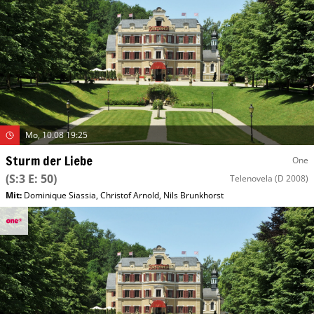
Mo, 10.08 19:25
Sturm der Liebe
One
(S:3 E: 50)
Telenovela
(D 2008)
Mit
:
Dominique Siassia
,
Christof Arnold
,
Nils Brunkhorst