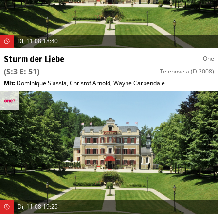
Di, 11.08 18:40
Sturm der Liebe
One
(S:3 E: 51)
Telenovela
(D 2008)
Mit
:
Dominique Siassia
,
Christof Arnold
,
Wayne Carpendale
Di, 11.08 19:25