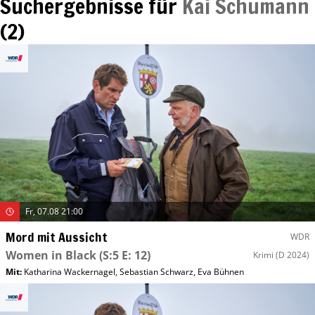
Suchergebnisse für
Kai Schumann
(
2
)
Fr, 07.08 21:00
Mord mit Aussicht
WDR
Women in Black
(S:5 E: 12)
Krimi
(D 2024)
Mit
:
Katharina Wackernagel
,
Sebastian Schwarz
,
Eva Bühnen