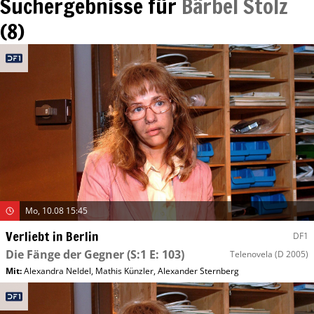
Suchergebnisse für
Bärbel Stolz
(
8
)
Mo, 10.08 15:45
Verliebt in Berlin
DF1
Die Fänge der Gegner
(S:1 E: 103)
Telenovela
(D 2005)
Mit
:
Alexandra Neldel
,
Mathis Künzler
,
Alexander Sternberg