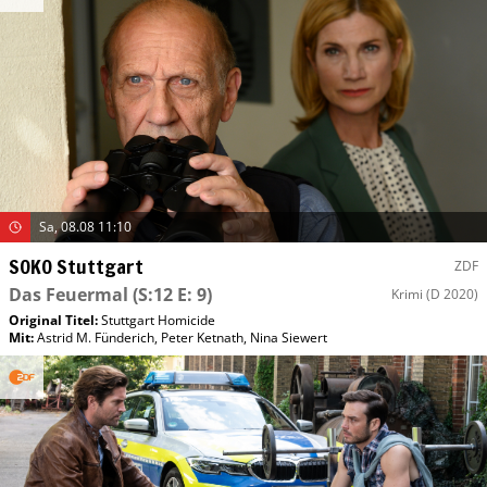
Sa, 08.08 11:10
SOKO Stuttgart
ZDF
Das Feuermal
(S:12 E: 9)
Krimi
(D 2020)
Original Titel:
Stuttgart Homicide
Mit
:
Astrid M. Fünderich
,
Peter Ketnath
,
Nina Siewert