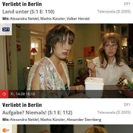
Verliebt in Berlin
DF1
Land unter
(S:1 E: 110)
Telenovela
(D 2005)
Mit
:
Alexandra Neldel
,
Mathis Künzler
,
Volker Herold
Fr, 14.08 16:10
Verliebt in Berlin
DF1
Aufgabe? Niemals!
(S:1 E: 112)
Telenovela
(D 2005)
Mit
:
Alexandra Neldel
,
Mathis Künzler
,
Alexander Sternberg