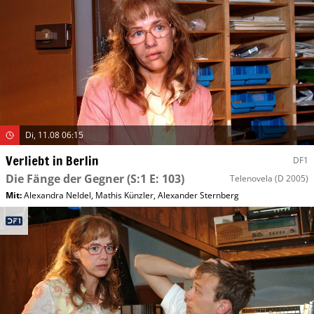
Di, 11.08 06:15
Verliebt in Berlin
DF1
Die Fänge der Gegner
(S:1 E: 103)
Telenovela
(D 2005)
Mit
:
Alexandra Neldel
,
Mathis Künzler
,
Alexander Sternberg