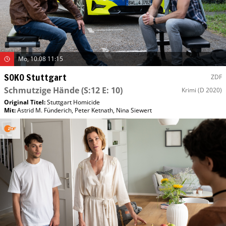
Mo, 10.08 11:15
SOKO Stuttgart
ZDF
Schmutzige Hände
(S:12 E: 10)
Krimi
(D 2020)
Original Titel:
Stuttgart Homicide
Mit
:
Astrid M. Fünderich
,
Peter Ketnath
,
Nina Siewert