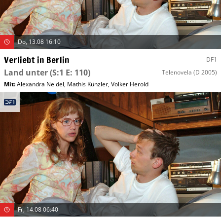
Do, 13.08 16:10
Verliebt in Berlin
DF1
Land unter
(S:1 E: 110)
Telenovela
(D 2005)
Mit
:
Alexandra Neldel
,
Mathis Künzler
,
Volker Herold
Fr, 14.08 06:40