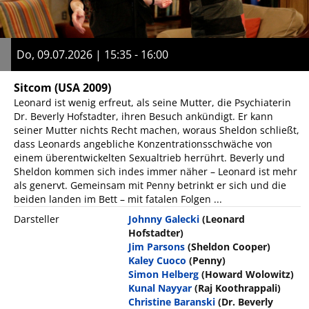
Do, 09.07.2026 | 15:35 - 16:00
Sitcom
(USA 2009)
Leonard ist wenig erfreut, als seine Mutter, die Psychiaterin
Dr. Beverly Hofstadter, ihren Besuch ankündigt. Er kann
seiner Mutter nichts Recht machen, woraus Sheldon schließt,
dass Leonards angebliche Konzentrationsschwäche von
einem überentwickelten Sexualtrieb herrührt. Beverly und
Sheldon kommen sich indes immer näher – Leonard ist mehr
als genervt. Gemeinsam mit Penny betrinkt er sich und die
beiden landen im Bett – mit fatalen Folgen ...
Darsteller
Johnny Galecki
(Leonard
Hofstadter)
Jim Parsons
(Sheldon Cooper)
Kaley Cuoco
(Penny)
Simon Helberg
(Howard Wolowitz)
Kunal Nayyar
(Raj Koothrappali)
Christine Baranski
(Dr. Beverly