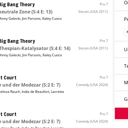
O
Big Bang Theory
Pro 7
neutrale Zone
(S:4 E: 13)
Sitcom
(USA 2011)
ohnny Galecki
,
Jim Parsons
,
Kaley Cuoco
P
P
Big Bang Theory
Pro 7
Thespian-Katalysator
(S:4 E: 14)
Sitcom
(USA 2011)
U
ohnny Galecki
,
Jim Parsons
,
Kaley Cuoco
T
t Court
Pro 7
M
y und der Modezar
(S:2 E: 7)
Comedy
(USA 2024)
elissa Rauch
,
India de Beaufort
,
Lacretta
G
t Court
Pro 7
y und der Modezar
(S:2 E: 7)
Comedy
(USA 2024)