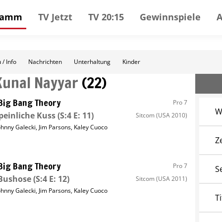
gramm
TV Jetzt
TV 20:15
Gewinnspiele
 / Info
Nachrichten
Unterhaltung
Kinder
Kunal Nayyar
(
22
)
Big Bang Theory
Pro 7
W
peinliche Kuss
(S:4 E: 11)
Sitcom
(USA 2010)
ohnny Galecki
,
Jim Parsons
,
Kaley Cuoco
Z
Big Bang Theory
Pro 7
S
 Bushose
(S:4 E: 12)
Sitcom
(USA 2011)
ohnny Galecki
,
Jim Parsons
,
Kaley Cuoco
Ti