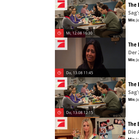
The 
Sag'
Mit
:
J
Mi, 12.08 16:30
The 
Der 
Mit
:
J
Do, 13.08 11:45
The 
Sag'
Mit
:
J
Do, 13.08 12:15
The 
Die 