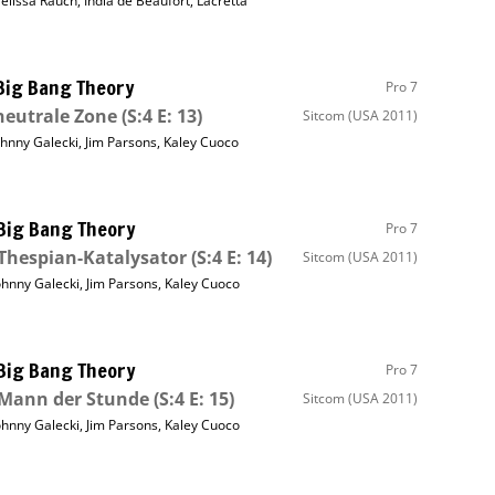
elissa Rauch
,
India de Beaufort
,
Lacretta
Big Bang Theory
Pro 7
neutrale Zone
(S:4 E: 13)
Sitcom
(USA 2011)
ohnny Galecki
,
Jim Parsons
,
Kaley Cuoco
Big Bang Theory
Pro 7
Thespian-Katalysator
(S:4 E: 14)
Sitcom
(USA 2011)
ohnny Galecki
,
Jim Parsons
,
Kaley Cuoco
Big Bang Theory
Pro 7
 Mann der Stunde
(S:4 E: 15)
Sitcom
(USA 2011)
ohnny Galecki
,
Jim Parsons
,
Kaley Cuoco