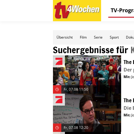
TV-Pro
Übersicht
Film
Serie
Sport
Doku
Suchergebnisse für
The 
Der 
Mit
:
J
Fr, 07.08 11:50
The 
Die
Mit
:
J
Fr, 07.08 12:20