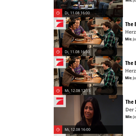
Mit
:
J
Di, 11.08 16:00
The 
Herz
Mit
:
J
Di, 11.08 16:30
The 
Herz
Mit
:
J
Mi, 12.08 12:15
The 
Der 
Mit
:
J
Mi, 12.08 16:00