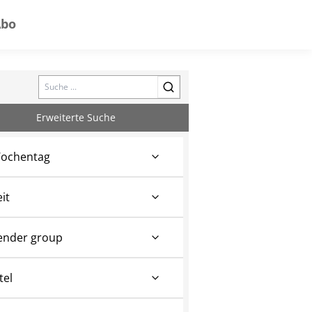
Abo
Search
Erweiterte Suche
ochentag
eit
ender group
tel