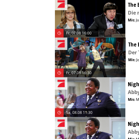
The 
Die 
Mit
:
J
Fr, 07.08 16:00
The 
Der 
Mit
:
J
Fr, 07.08 16:30
Nigh
Abb
Mit
:
M
Sa, 08.08 11:30
Nigh
Abb