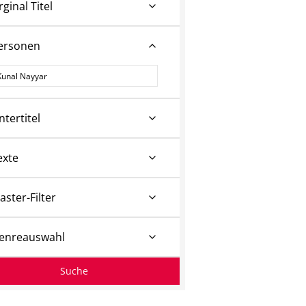
rginal Titel
ersonen
ersonen
ntertitel
exte
aster-Filter
enreauswahl
Suche