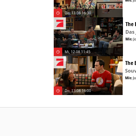
Mit
:
J
Do, 13.08 16:30
The 
Das
Mit
:
J
Mi, 12.08 11:45
The 
Souv
Mit
:
J
Do, 13.08 16:00