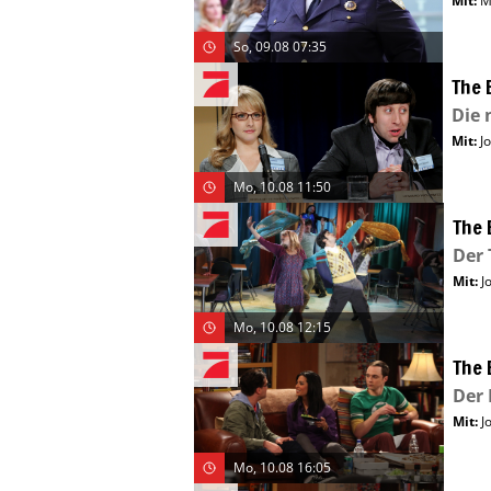
Mit
:
M
So, 09.08 07:35
The 
Die 
Mit
:
J
Mo, 10.08 11:50
The 
Der 
Mit
:
J
Mo, 10.08 12:15
The 
Der
Mit
:
J
Mo, 10.08 16:05