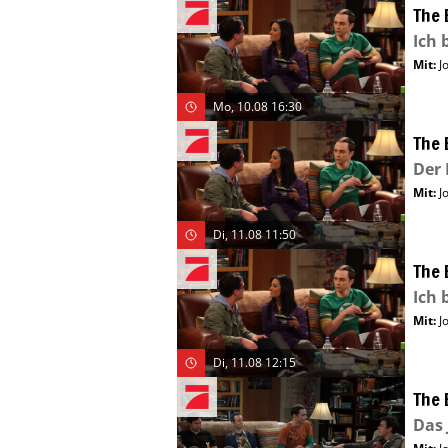
The 
Ich 
Mit
:
J
Mo, 10.08 16:30
The 
Der
Mit
:
J
Di, 11.08 11:50
The 
Ich 
Mit
:
J
Di, 11.08 12:15
The 
Das