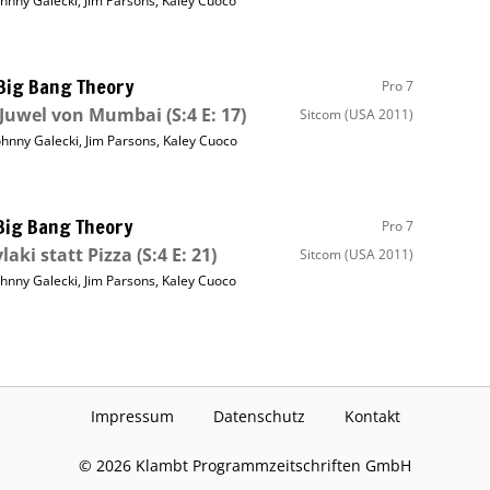
ohnny Galecki
,
Jim Parsons
,
Kaley Cuoco
Big Bang Theory
Pro 7
 Juwel von Mumbai
(S:4 E: 17)
Sitcom
(USA 2011)
ohnny Galecki
,
Jim Parsons
,
Kaley Cuoco
Big Bang Theory
Pro 7
laki statt Pizza
(S:4 E: 21)
Sitcom
(USA 2011)
ohnny Galecki
,
Jim Parsons
,
Kaley Cuoco
Impressum
Datenschutz
Kontakt
©
2026
Klambt Programmzeitschriften GmbH