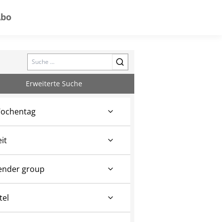
Abo
Search
Erweiterte Suche
ochentag
eit
ender group
tel