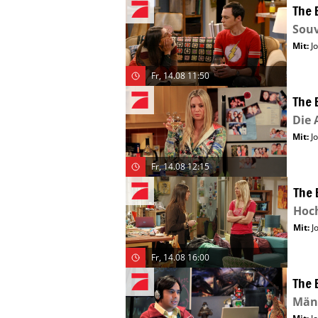
The 
Souv
Mit
:
J
Fr, 14.08 11:50
The 
Die 
Mit
:
J
Fr, 14.08 12:15
The 
Hoch
Mit
:
J
Fr, 14.08 16:00
The 
Män