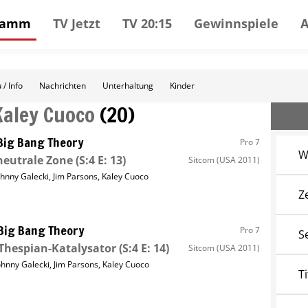
gramm
TV Jetzt
TV 20:15
Gewinnspiele
 / Info
Nachrichten
Unterhaltung
Kinder
Kaley Cuoco
(
20
)
Big Bang Theory
Pro 7
W
neutrale Zone
(S:4 E: 13)
Sitcom
(USA 2011)
ohnny Galecki
,
Jim Parsons
,
Kaley Cuoco
Z
Big Bang Theory
Pro 7
S
Thespian-Katalysator
(S:4 E: 14)
Sitcom
(USA 2011)
ohnny Galecki
,
Jim Parsons
,
Kaley Cuoco
Ti