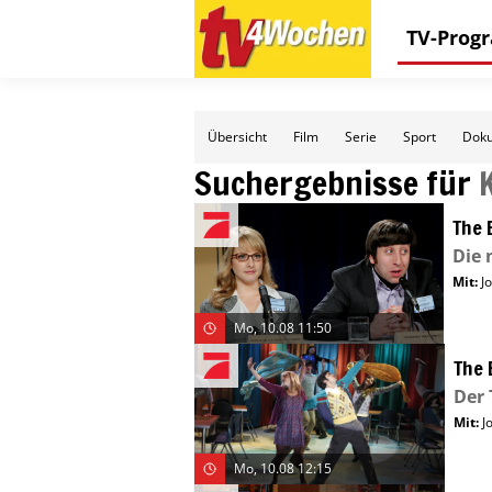
TV-Pro
Übersicht
Film
Serie
Sport
Doku
Suchergebnisse für
The 
Die 
Mit
:
J
Mo, 10.08 11:50
The 
Der 
Mit
:
J
Mo, 10.08 12:15