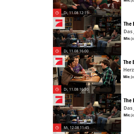
Mit
:
J
Di, 11.08 12:15
The 
Das
Mit
:
J
Di, 11.08 16:00
The 
Herz
Mit
:
J
Di, 11.08 16:30
The 
Das
Mit
:
J
Mi, 12.08 11:45