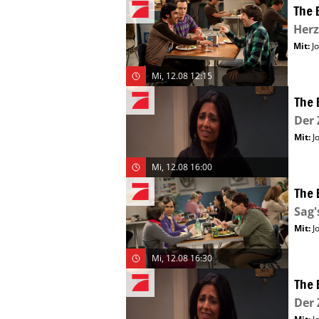
The 
Herz
Mit
:
J
Mi, 12.08 12:15
The 
Der 
Mit
:
J
Mi, 12.08 16:00
The 
Sag'
Mit
:
J
Mi, 12.08 16:30
The 
Der 