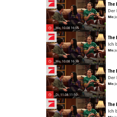
The 
Der
Mit
:
J
Mo, 10.08 16:05
The 
Ich 
Mit
:
J
Mo, 10.08 16:30
The 
Der
Mit
:
J
Di, 11.08 11:50
The 
Ich 