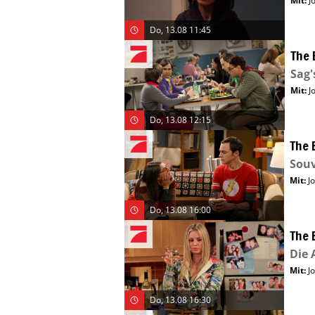
Mit
:
J
Do, 13.08 11:45
The 
Sag'
Mit
:
J
Do, 13.08 12:15
The 
Souv
Mit
:
J
Do, 13.08 16:00
The 
Die 
Mit
:
J
Do, 13.08 16:30