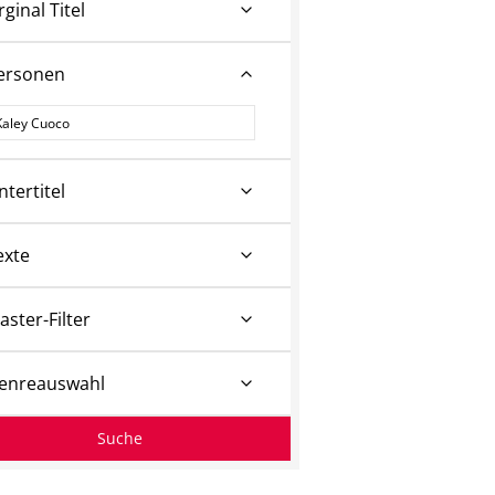
rginal Titel
ersonen
ersonen
ntertitel
exte
aster-Filter
enreauswahl
Suche