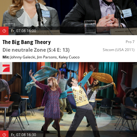
Fr, 07.08 16:00
The Big Bang Theory
Pro 7
Die neutrale Zone
(S:4 E: 13)
Sitcom
(USA 2011)
Mit
:
Johnny Galecki
,
Jim Parsons
,
Kaley Cuoco
Fr, 07.08 16:30