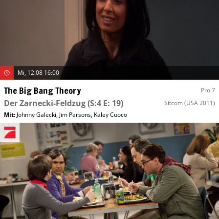
Mi, 12.08 16:00
The Big Bang Theory
Pro 7
Der Zarnecki-Feldzug
(S:4 E: 19)
Sitcom
(USA 2011)
Mit
:
Johnny Galecki
,
Jim Parsons
,
Kaley Cuoco