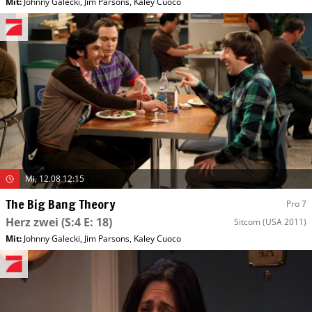
Mit
:
Johnny Galecki
,
Jim Parsons
,
Kaley Cuoco
Mi, 12.08 12:15
The Big Bang Theory
Pro 7
Herz zwei
(S:4 E: 18)
Sitcom
(USA 2011)
Mit
:
Johnny Galecki
,
Jim Parsons
,
Kaley Cuoco