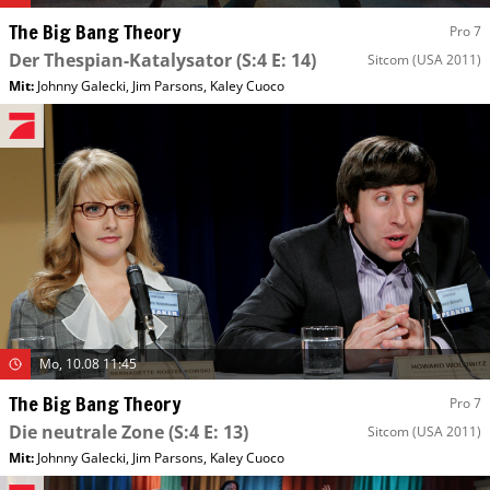
The Big Bang Theory
Pro 7
Der Thespian-Katalysator
(S:4 E: 14)
Sitcom
(USA 2011)
Mit
:
Johnny Galecki
,
Jim Parsons
,
Kaley Cuoco
Mo, 10.08 11:45
The Big Bang Theory
Pro 7
Die neutrale Zone
(S:4 E: 13)
Sitcom
(USA 2011)
Mit
:
Johnny Galecki
,
Jim Parsons
,
Kaley Cuoco