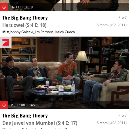
Di, 11.08 16:30
The Big Bang Theory
Pro 7
Herz zwei
(S:4 E: 18)
Sitcom
(USA 2011)
Mit
:
Johnny Galecki
,
Jim Parsons
,
Kaley Cuoco
Mi, 12.08 11:45
The Big Bang Theory
Pro 7
Das Juwel von Mumbai
(S:4 E: 17)
Sitcom
(USA 2011)