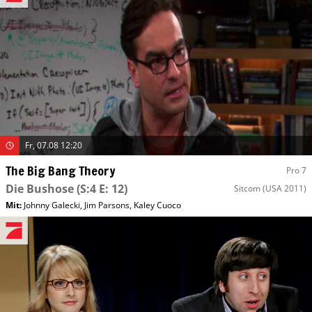
Fr, 07.08 12:20
The Big Bang Theory
Pro 7
Die Bushose
(S:4 E: 12)
Sitcom
(USA 2011)
Mit
:
Johnny Galecki
,
Jim Parsons
,
Kaley Cuoco