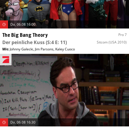
Do, 06.08 16:00
The Big Bang Theory
Pro 7
Der peinliche Kuss
(S:4 E: 11)
Sitcom
(USA 2010)
Mit
:
Johnny Galecki
,
Jim Parsons
,
Kaley Cuoco
Do, 06.08 16:30