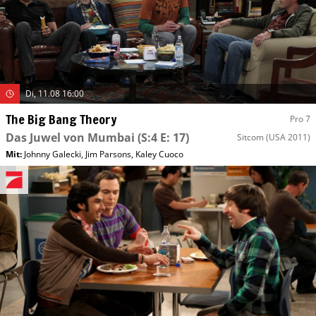
Di, 11.08 16:00
The Big Bang Theory
Pro 7
Das Juwel von Mumbai
(S:4 E: 17)
Sitcom
(USA 2011)
Mit
:
Johnny Galecki
,
Jim Parsons
,
Kaley Cuoco