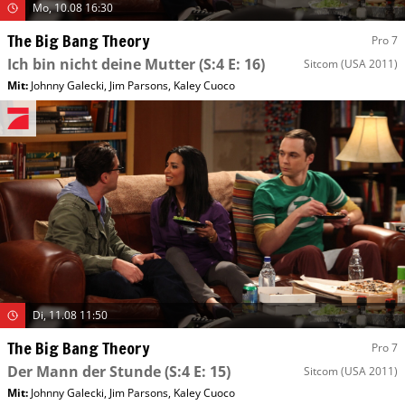
Mo, 10.08 16:30
The Big Bang Theory
Pro 7
Ich bin nicht deine Mutter
(S:4 E: 16)
Sitcom
(USA 2011)
Mit
:
Johnny Galecki
,
Jim Parsons
,
Kaley Cuoco
Di, 11.08 11:50
The Big Bang Theory
Pro 7
Der Mann der Stunde
(S:4 E: 15)
Sitcom
(USA 2011)
Mit
:
Johnny Galecki
,
Jim Parsons
,
Kaley Cuoco