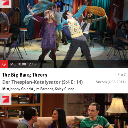
Mo, 10.08 12:15
The Big Bang Theory
Pro 7
Der Thespian-Katalysator
(S:4 E: 14)
Sitcom
(USA 2011)
Mit
:
Johnny Galecki
,
Jim Parsons
,
Kaley Cuoco