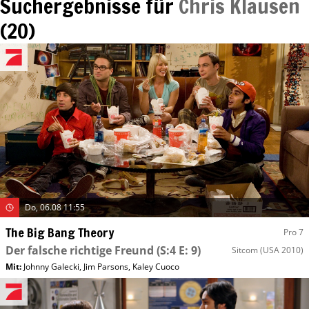
Suchergebnisse für
Chris Klausen
(
20
)
Do, 06.08 11:55
The Big Bang Theory
Pro 7
Der falsche richtige Freund
(S:4 E: 9)
Sitcom
(USA 2010)
Mit
:
Johnny Galecki
,
Jim Parsons
,
Kaley Cuoco