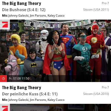
The Big Bang Theory
Pro 7
Die Bushose
(S:4 E: 12)
Sitcom
(USA 2011)
Mit
:
Johnny Galecki
,
Jim Parsons
,
Kaley Cuoco
Fr, 07.08 11:50
The Big Bang Theory
Pro 7
Der peinliche Kuss
(S:4 E: 11)
Sitcom
(USA 2010)
Mit
:
Johnny Galecki
,
Jim Parsons
,
Kaley Cuoco