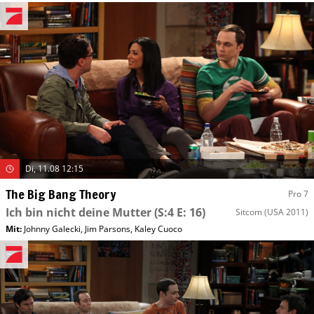
Di, 11.08 12:15
The Big Bang Theory
Pro 7
Ich bin nicht deine Mutter
(S:4 E: 16)
Sitcom
(USA 2011)
Mit
:
Johnny Galecki
,
Jim Parsons
,
Kaley Cuoco