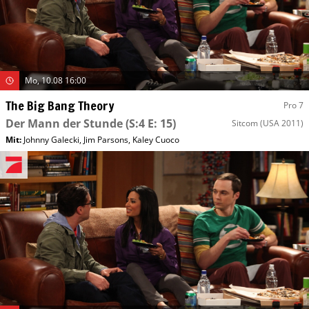
Mo, 10.08 16:00
The Big Bang Theory
Pro 7
Der Mann der Stunde
(S:4 E: 15)
Sitcom
(USA 2011)
Mit
:
Johnny Galecki
,
Jim Parsons
,
Kaley Cuoco