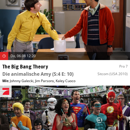
Do, 06.08 12:20
The Big Bang Theory
Pro 7
Die animalische Amy
(S:4 E: 10)
Sitcom
(USA 2010)
Mit
:
Johnny Galecki
,
Jim Parsons
,
Kaley Cuoco