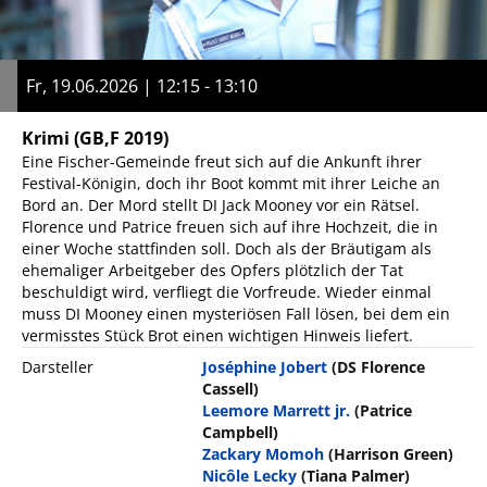
Fr, 19.06.2026 | 12:15 - 13:10
Krimi
(GB,F 2019)
Eine Fischer-Gemeinde freut sich auf die Ankunft ihrer
Festival-Königin, doch ihr Boot kommt mit ihrer Leiche an
Bord an. Der Mord stellt DI Jack Mooney vor ein Rätsel.
Florence und Patrice freuen sich auf ihre Hochzeit, die in
einer Woche stattfinden soll. Doch als der Bräutigam als
ehemaliger Arbeitgeber des Opfers plötzlich der Tat
beschuldigt wird, verfliegt die Vorfreude. Wieder einmal
muss DI Mooney einen mysteriösen Fall lösen, bei dem ein
vermisstes Stück Brot einen wichtigen Hinweis liefert.
Darsteller
Joséphine Jobert
(DS Florence
Cassell)
Leemore Marrett jr.
(Patrice
Campbell)
Zackary Momoh
(Harrison Green)
Nicôle Lecky
(Tiana Palmer)