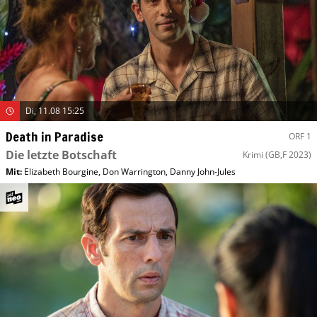
Di, 11.08 15:25
Death in Paradise
ORF 1
Die letzte Botschaft
Krimi
(GB,F 2023)
Mit
:
Elizabeth Bourgine
,
Don Warrington
,
Danny John-Jules