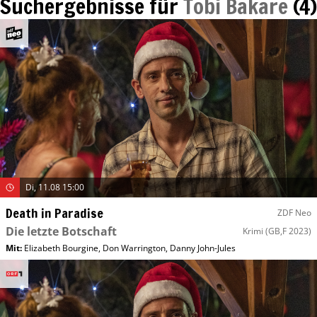
Suchergebnisse für
Tobi Bakare
(
4
)
Di, 11.08 15:00
Death in Paradise
ZDF Neo
Die letzte Botschaft
Krimi
(GB,F 2023)
Mit
:
Elizabeth Bourgine
,
Don Warrington
,
Danny John-Jules