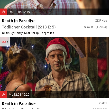
Do, 13.08 12:15
Death in Paradise
ZDF Neo
Tödlicher Cocktail
(S:13 E: 5)
Krimi
(GB,F 2024)
Mit
:
Guy Henry
,
Miai Phillip
,
Tahj Miles
Mi, 12.08 15:20
Death in Paradise
ORF 1