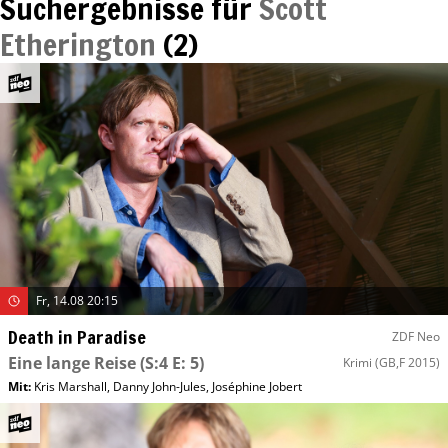
Suchergebnisse für
Scott
Etherington
(
2
)
Fr, 14.08 20:15
Death in Paradise
ZDF Neo
Eine lange Reise
(S:4 E: 5)
Krimi
(GB,F 2015)
Mit
:
Kris Marshall
,
Danny John-Jules
,
Joséphine Jobert