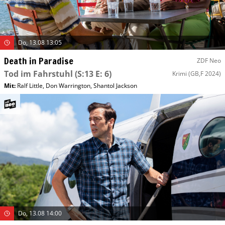
Do, 13.08 13:05
Death in Paradise
ZDF Neo
Tod im Fahrstuhl
(S:13 E: 6)
Krimi
(GB,F 2024)
Mit
:
Ralf Little
,
Don Warrington
,
Shantol Jackson
Do, 13.08 14:00