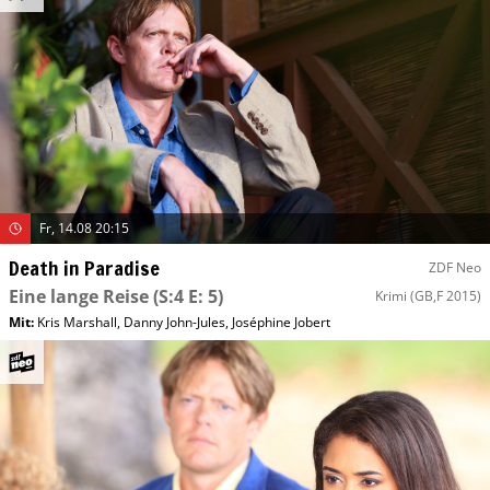
Fr, 14.08 20:15
Death in Paradise
ZDF Neo
Eine lange Reise
(S:4 E: 5)
Krimi
(GB,F 2015)
Mit
:
Kris Marshall
,
Danny John-Jules
,
Joséphine Jobert