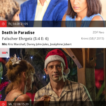
Fr, 14.08 21:05
Death in Paradise
ZDF Neo
Falscher Ehrgeiz
(S:4 E: 6)
Krimi
(GB,F 2015)
Mit
:
Kris Marshall
,
Danny John-Jules
,
Joséphine Jobert
Mi, 12.08 15:20