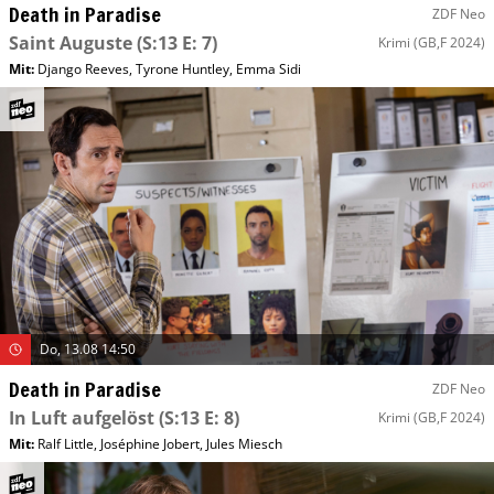
Death in Paradise
ZDF Neo
Saint Auguste
(S:13 E: 7)
Krimi
(GB,F 2024)
Mit
:
Django Reeves
,
Tyrone Huntley
,
Emma Sidi
Do, 13.08 14:50
Death in Paradise
ZDF Neo
In Luft aufgelöst
(S:13 E: 8)
Krimi
(GB,F 2024)
Mit
:
Ralf Little
,
Joséphine Jobert
,
Jules Miesch