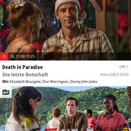
Di, 11.08 15:25
Death in Paradise
ORF 1
Die letzte Botschaft
Krimi
(GB,F 2023)
Mit
:
Elizabeth Bourgine
,
Don Warrington
,
Danny John-Jules