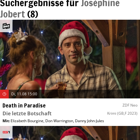
Suchergebnisse für
Joséphine
Jobert
(
8
)
Di, 11.08 15:00
Death in Paradise
ZDF Neo
Die letzte Botschaft
Krimi
(GB,F 2023)
Mit
:
Elizabeth Bourgine
,
Don Warrington
,
Danny John-Jules