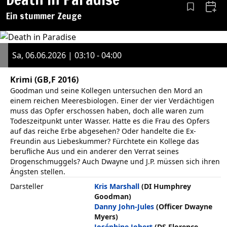
Aus den Le
Zum 
Ein stummer Zeuge
Sa, 06.06.2026 | 03:10 - 04:00
Krimi
(GB,F 2016)
Goodman und seine Kollegen untersuchen den Mord an
einem reichen Meeresbiologen. Einer der vier Verdächtigen
muss das Opfer erschossen haben, doch alle waren zum
Todeszeitpunkt unter Wasser. Hatte es die Frau des Opfers
auf das reiche Erbe abgesehen? Oder handelte die Ex-
Freundin aus Liebeskummer? Fürchtete ein Kollege das
berufliche Aus und ein anderer den Verrat seines
Drogenschmuggels? Auch Dwayne und J.P. müssen sich ihren
Ängsten stellen.
Darsteller
Kris Marshall
(DI Humphrey
Goodman)
Danny John-Jules
(Officer Dwayne
Myers)
Joséphine Jobert
(DS Florence