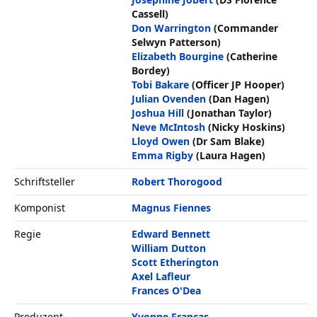
Cassell)
Don Warrington
(Commander
Selwyn Patterson)
Elizabeth Bourgine
(Catherine
Bordey)
Tobi Bakare
(Officer JP Hooper)
Julian Ovenden
(Dan Hagen)
Joshua Hill
(Jonathan Taylor)
Neve McIntosh
(Nicky Hoskins)
Lloyd Owen
(Dr Sam Blake)
Emma Rigby
(Laura Hagen)
Schriftsteller
Robert Thorogood
Komponist
Magnus Fiennes
Regie
Edward Bennett
William Dutton
Scott Etherington
Axel Lafleur
Frances O'Dea
Produzent
Yvonne Francas