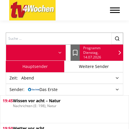
Search
Programm
Dienstag,
Lesezeichen
14.07.2026
Hauptsender
Weitere Sender
Zeit
:
Abend
Sender:
Das Erste
19:45
Wissen vor acht – Natur
Nachrichten (E: 198), Natur
19:50
Wetter vor acht