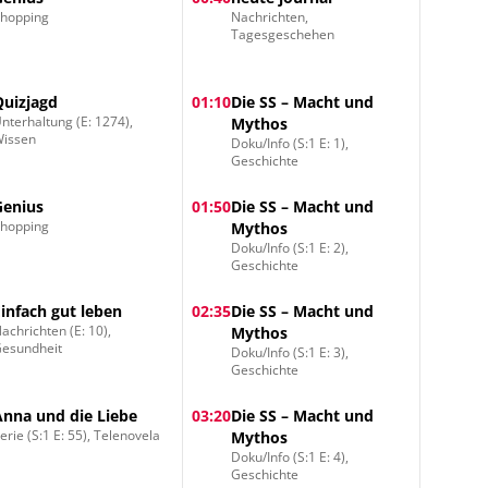
hopping
Nachrichten,
Tagesgeschehen
Quizjagd
01:10
Die SS – Macht und
nterhaltung (E: 1274),
Mythos
Wissen
Doku/Info (S:1 E: 1),
Geschichte
Genius
01:50
Die SS – Macht und
hopping
Mythos
Doku/Info (S:1 E: 2),
Geschichte
Einfach gut leben
02:35
Die SS – Macht und
achrichten (E: 10),
Mythos
esundheit
Doku/Info (S:1 E: 3),
Geschichte
Anna und die Liebe
03:20
Die SS – Macht und
erie (S:1 E: 55), Telenovela
Mythos
Doku/Info (S:1 E: 4),
Geschichte