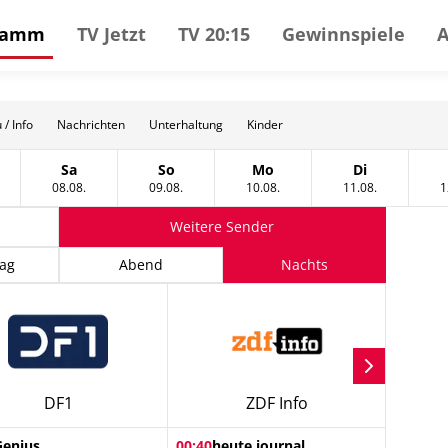
gramm
TV Jetzt
TV 20:15
Gewinnspiele
 / Info
Nachrichten
Unterhaltung
Kinder
Sa
So
Mo
Di
gust
tag, 07 August
Samstag, 08 August
Sonntag, 09 August
Montag, 10 August
Dienstag, 11
08.08.
09.08.
10.08.
11.08.
1
Weitere Sender
ag
Abend
Nachts
DF1
ZDF Info
Genius
00:40
heute journal