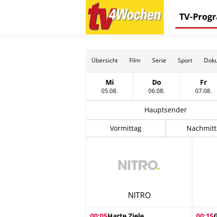
TV-Pro
Übersicht
Film
Serie
Sport
Doku
Mi
Do
Fr
Mittwoch, 05 August
Donnerstag, 06 Au
Frei
05.08.
06.08.
07.08.
Hauptsender
Vormittag
Nachmitt
NITRO
00:05
Harte Ziele
00:15