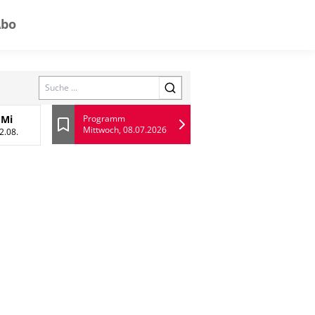
Abo
Search
Mi
Programm
Mittwoch, 08.07.2026
 August
Mittwoch, 12 August
Lesezeichen
2.08.