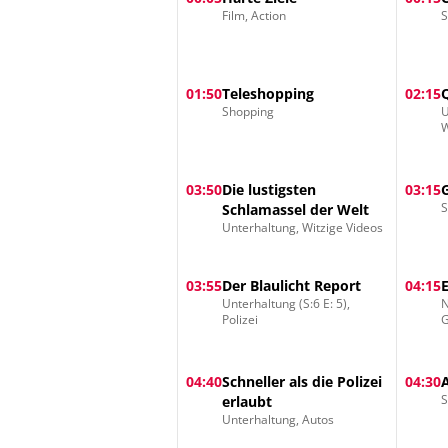
Film, Action
S
01:50
Teleshopping
02:15
Shopping
U
03:50
Die lustigsten
03:15
S
Schlamassel der Welt
Unterhaltung, Witzige Videos
03:55
Der Blaulicht Report
04:15
Unterhaltung (S:6 E: 5),
N
Polizei
G
04:40
Schneller als die Polizei
04:30
S
erlaubt
Unterhaltung, Autos