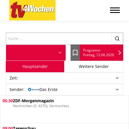
Search
Programm
Freitag, 12.06.2026
Lesezeichen
Hauptsender
Weitere Sender
Zeit
:
Sender:
Das Erste
05:30
ZDF-Morgenmagazin
Nachrichten (E: 4270), Vermischtes
09:00
Tagesschau