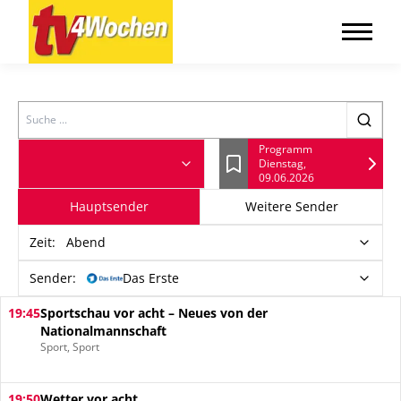
Search
Programm
Dienstag,
Lesezeichen
09.06.2026
Hauptsender
Weitere Sender
Zeit
:
Abend
Sender:
Das Erste
19:45
Sportschau vor acht – Neues von der
Nationalmannschaft
Sport, Sport
19:50
Wetter vor acht