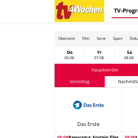
TV-Pro
Übersicht
Film
Serie
Sport
Doku
Do
Fr
Sa
Donnerstag, 06 August
Freitag, 07 August
Sams
06.08.
07.08.
08.08.
Hauptsender
Vormittag
Nachmitt
Das Erste
05:00
Panorama: Epstein files
05:00