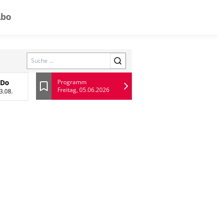
Abo
Search
Do
Programm
Freitag, 05.06.2026
 August
Donnerstag, 13 August
Lesezeichen
3.08.