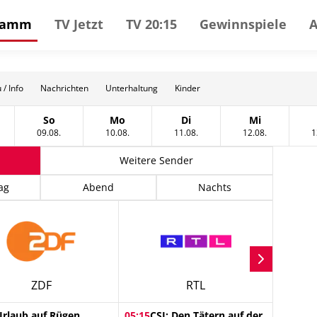
gramm
TV Jetzt
TV 20:15
Gewinnspiele
 / Info
Nachrichten
Unterhaltung
Kinder
So
Mo
Di
Mi
tag, 08 August
Sonntag, 09 August
Montag, 10 August
Dienstag, 11 August
Mittwoch, 12
09.08.
10.08.
11.08.
12.08.
1
Weitere Sender
ag
Abend
Nachts
ZDF
RTL
Urlaub auf Rügen
05:15
CSI: Den Tätern auf der