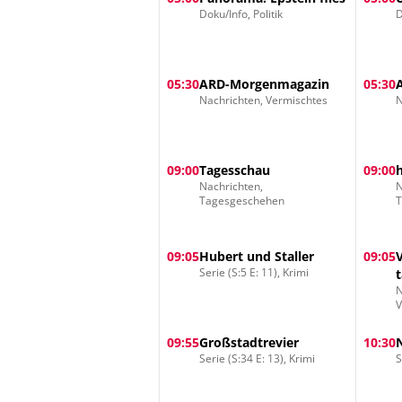
Doku/Info, Politik
D
05:30
ARD-Morgenmagazin
05:30
Nachrichten, Vermischtes
N
09:00
Tagesschau
09:00
Nachrichten,
N
Tagesgeschehen
09:05
Hubert und Staller
09:05
Serie (S:5 E: 11), Krimi
N
V
09:55
Großstadtrevier
10:30
Serie (S:34 E: 13), Krimi
S