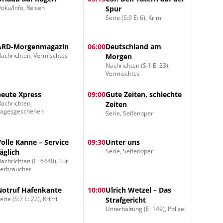
oku/Info, Reisen
Spur
Serie (S:9 E: 6), Krimi
ARD-Morgenmagazin
06:00
Deutschland am
achrichten, Vermischtes
Morgen
Nachrichten (S:1 E: 23),
Vermischtes
heute Xpress
09:00
Gute Zeiten, schlechte
achrichten,
Zeiten
Tagesgeschehen
Serie, Seifenoper
Volle Kanne – Service
09:30
Unter uns
Serie, Seifenoper
täglich
achrichten (E: 6440), Für
erbraucher
Notruf Hafenkante
10:00
Ulrich Wetzel – Das
erie (S:7 E: 22), Krimi
Strafgericht
Unterhaltung (E: 149), Polizei