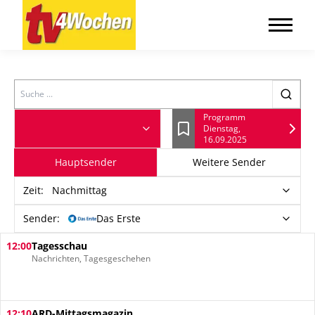
Search
Programm
Dienstag,
Lesezeichen
16.09.2025
Hauptsender
Weitere Sender
Zeit
:
Nachmittag
Sender:
Das Erste
12:00
Tagesschau
Nachrichten, Tagesgeschehen
12:10
ARD-Mittagsmagazin