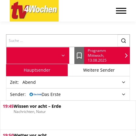
Search
Programm
Mittwoch,
Lesezeichen
13.08.2025
Hauptsender
Weitere Sender
Zeit
:
Abend
Sender:
Das Erste
19:45
Wissen vor acht – Erde
Nachrichten, Natur
19:50
Wetter vor acht