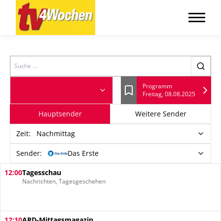
Search
Programm
Freitag, 08.08.2025
Lesezeichen
Hauptsender
Weitere Sender
Zeit
:
Nachmittag
Sender:
Das Erste
12:00
Tagesschau
Nachrichten, Tagesgeschehen
12:10
ARD-Mittagsmagazin