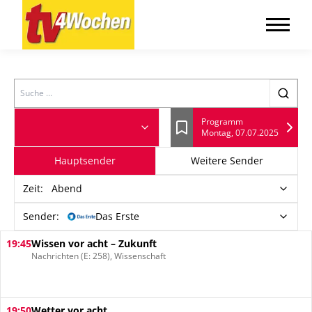
Search
Programm
Montag, 07.07.2025
Lesezeichen
Hauptsender
Weitere Sender
Zeit
:
Abend
Sender:
Das Erste
19:45
Wissen vor acht – Zukunft
Nachrichten (E: 258), Wissenschaft
19:50
Wetter vor acht