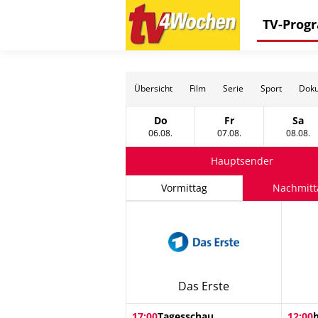
TV-Pro
Übersicht
Film
Serie
Sport
Doku
Do
Fr
Sa
Donnerstag, 06 August
Freitag, 07 August
Sams
06.08.
07.08.
08.08.
Hauptsender
Vormittag
Nachmitt
Das Erste
17:00
Tagesschau
12:00