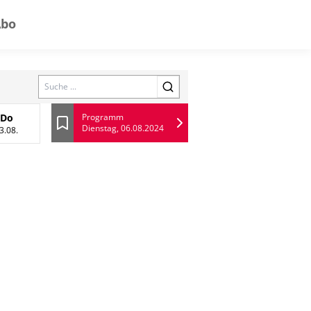
Abo
Search
Do
Programm
Dienstag, 06.08.2024
 August
Donnerstag, 13 August
Lesezeichen
3.08.