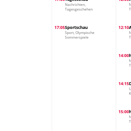
Nachrichten,
N
Tagesgeschehen
17:05
Sportschau
12:10
Sport, Olympische
N
Sommerspiele
14:00
N
14:15
U
15:00
N