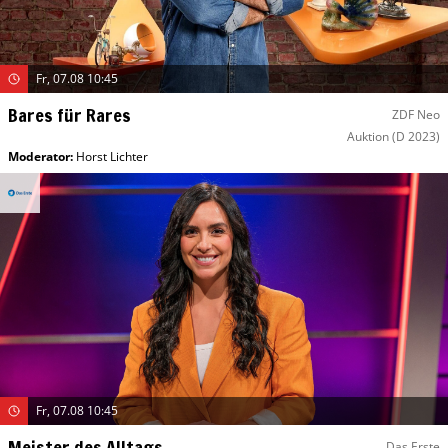
Fr, 07.08 10:45
Bares für Rares
ZDF Neo
Auktion
(D 2023)
Moderator
:
Horst Lichter
Fr, 07.08 10:45
Meister des Alltags
Das Erste