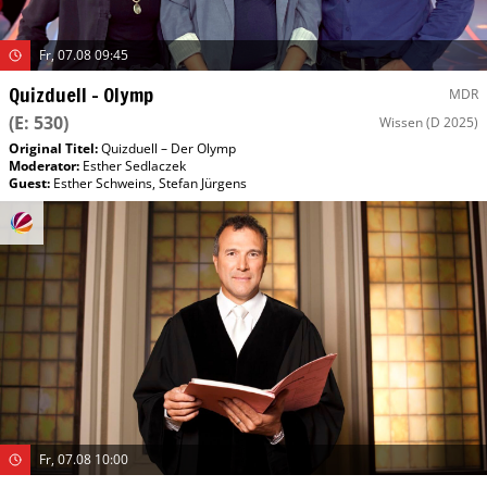
Fr, 07.08 09:45
Quizduell – Olymp
MDR
(E: 530)
Wissen
(D 2025)
Original Titel:
Quizduell – Der Olymp
Moderator
:
Esther Sedlaczek
Guest
:
Esther Schweins
,
Stefan Jürgens
Fr, 07.08 10:00