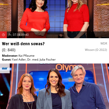
Fr, 07.08 09:40
Wer weiß denn sowas?
WDR
(E: 840)
Wissen
(D 2022)
Moderator
:
Kai Pflaume
Guest
:
Yael Adler
,
Dr. med. Julia Fischer