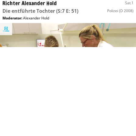
Richter Alexander Hold
Sat.1
Die entführte Tochter
(S:7 E: 51)
Polizei
(D 2008)
Moderator
:
Alexander Hold
Fr, 07.08 13:55
Südklinik am Ring
RTL 2
Blut ist ein ganz besonderer Saft
(S:1
Krankenhaus
(D 2022)
E: 47)