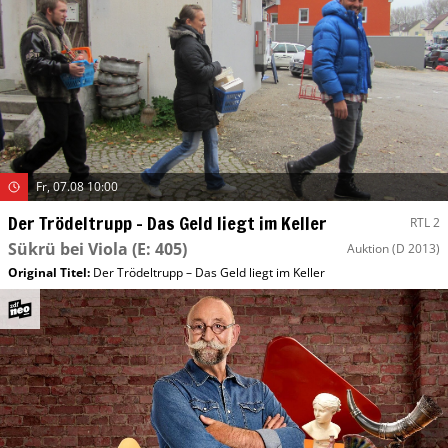
Fr, 07.08 10:00
Der Trödeltrupp – Das Geld liegt im Keller
RTL 2
Sükrü bei Viola
(E: 405)
Auktion
(D 2013)
Original Titel:
Der Trödeltrupp – Das Geld liegt im Keller