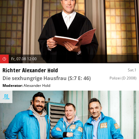
Fr, 07.08 12:00
Richter Alexander Hold
Sat.1
Die sexhungrige Hausfrau
(S:7 E: 46)
Polizei
(D 2008)
Moderator
:
Alexander Hold