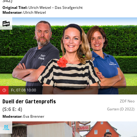
342)
Original Titel:
Ulrich Wetzel – Das Strafgericht
Moderator
:
Ulrich Wetzel
Fr, 07.08 10:00
Duell der Gartenprofis
ZDF Neo
(S:6 E: 4)
Garten
(D 2022)
Moderator
:
Eva Brenner