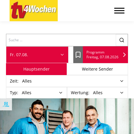
Search
Programm
Fr. 07.08.
Freitag, 07.08.2026
Lesezeichen
Hauptsender
Weitere Sender
Zeit
:
Alles
Typ
:
Alles
Wertung
:
Alles