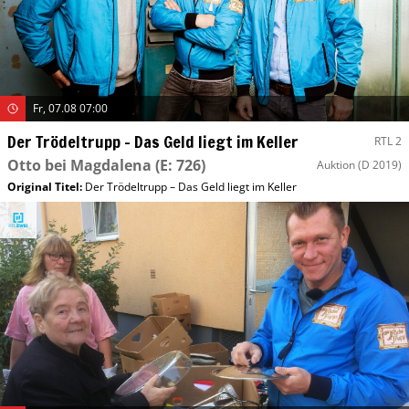
Fr, 07.08 07:00
Der Trödeltrupp – Das Geld liegt im Keller
RTL 2
Otto bei Magdalena
(E: 726)
Auktion
(D 2019)
Original Titel:
Der Trödeltrupp – Das Geld liegt im Keller