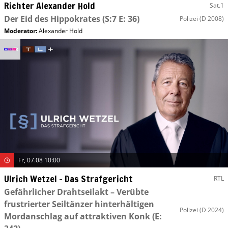
Richter Alexander Hold
Sat.1
Der Eid des Hippokrates
(S:7 E: 36)
Polizei
(D 2008)
Moderator
:
Alexander Hold
Fr, 07.08 10:00
Ulrich Wetzel – Das Strafgericht
RTL
Gefährlicher Drahtseilakt – Verübte
frustrierter Seiltänzer hinterhältigen
Polizei
(D 2024)
Mordanschlag auf attraktiven Konk
(E: