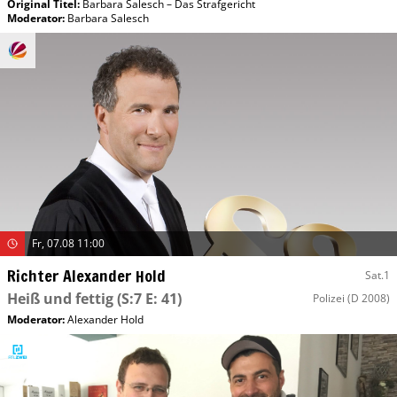
Original Titel:
Barbara Salesch – Das Strafgericht
Moderator
:
Barbara Salesch
Fr, 07.08 11:00
Richter Alexander Hold
Sat.1
Heiß und fettig
(S:7 E: 41)
Polizei
(D 2008)
Moderator
:
Alexander Hold