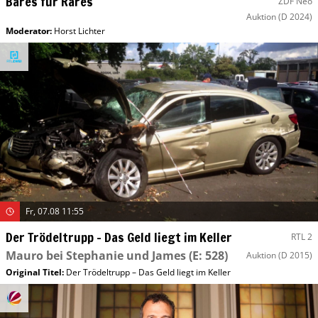
Bares für Rares
ZDF Neo
Auktion
(D 2024)
Moderator
:
Horst Lichter
Fr, 07.08 11:55
Der Trödeltrupp – Das Geld liegt im Keller
RTL 2
Mauro bei Stephanie und James
(E: 528)
Auktion
(D 2015)
Original Titel:
Der Trödeltrupp – Das Geld liegt im Keller