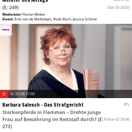
(E: 249)
Quiz
(D 2022)
Moderator
:
Florian Weber
Guest
:
Enie van de Meiklokjes
,
Bodo Bach
,
Jessica Schöne
Fr, 07.08 11:00
Barbara Salesch – Das Strafgericht
RTL
Steckenpferde in Flammen – Drehte junge
Frau auf Bewährung im Reitstall durch?
(E:
Polizei
(D 2024)
273)