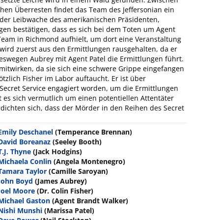
en Überresten findet das Team des Jeffersonian ein
, der Leibwache des amerikanischen Präsidenten,
en bestätigen, dass es sich bei dem Toten um Agent
Team in Richmond aufhielt, um dort eine Veranstaltung
wird zuerst aus den Ermittlungen rausgehalten, da er
eswegen Aubrey mit Agent Patel die Ermittlungen führt.
mitwirken, da sie sich eine schwere Grippe eingefangen
tzlich Fisher im Labor auftaucht. Er ist über
cret Service engagiert worden, um die Ermittlungen
es sich vermutlich um einen potentiellen Attentäter
dichten sich, dass der Mörder in den Reihen des Secret
Emily Deschanel
(Temperance Brennan)
David Boreanaz
(Seeley Booth)
T.J. Thyne
(Jack Hodgins)
Michaela Conlin
(Angela Montenegro)
Tamara Taylor
(Camille Saroyan)
John Boyd
(James Aubrey)
Joel Moore
(Dr. Colin Fisher)
Michael Gaston
(Agent Brandt Walker)
Nishi Munshi
(Marissa Patel)