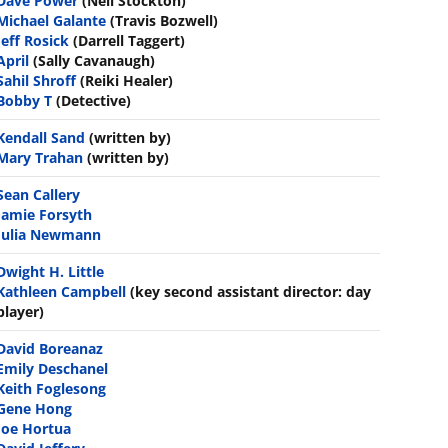
Dave Power
(Neil Stockton)
Michael Galante
(Travis Bozwell)
Jeff Rosick
(Darrell Taggert)
April
(Sally Cavanaugh)
Sahil Shroff
(Reiki Healer)
Bobby T
(Detective)
Kendall Sand
(written by)
Mary Trahan
(written by)
Sean Callery
Jamie Forsyth
Julia Newmann
Dwight H. Little
Kathleen Campbell
(key second assistant director: day
player)
David Boreanaz
Emily Deschanel
Keith Foglesong
Gene Hong
Joe Hortua