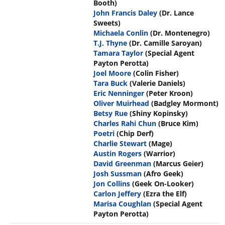
Booth)
John Francis Daley
(Dr. Lance
Sweets)
Michaela Conlin
(Dr. Montenegro)
T.J. Thyne
(Dr. Camille Saroyan)
Tamara Taylor
(Special Agent
Payton Perotta)
Joel Moore
(Colin Fisher)
Tara Buck
(Valerie Daniels)
Eric Nenninger
(Peter Kroon)
Oliver Muirhead
(Badgley Mormont)
Betsy Rue
(Shiny Kopinsky)
Charles Rahi Chun
(Bruce Kim)
Poetri
(Chip Derf)
Charlie Stewart
(Mage)
Austin Rogers
(Warrior)
David Greenman
(Marcus Geier)
Josh Sussman
(Afro Geek)
Jon Collins
(Geek On-Looker)
Carlon Jeffery
(Ezra the Elf)
Marisa Coughlan
(Special Agent
Payton Perotta)