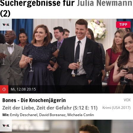
Suchergebnisse für
Julia Newmann
(
2
)
TIPP
Mi, 12.08 20:15
Bones – Die Knochenjägerin
VOX
Zeit der Liebe, Zeit der Gefahr
(S:12 E: 11)
Krimi
(USA 2017)
Mit
:
Emily Deschanel
,
David Boreanaz
,
Michaela Conlin