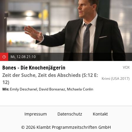
Mi, 12.08 21:10
Bones – Die Knochenjägerin
VOX
Zeit der Suche, Zeit des Abschieds
(S:12 E:
Krimi
(USA 2017)
12)
Mit
:
Emily Deschanel
,
David Boreanaz
,
Michaela Conlin
Impressum
Datenschutz
Kontakt
©
2026
Klambt Programmzeitschriften GmbH