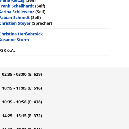
Maria Raitzig
(Self)
Frank Schellhardt
(Self)
Sarina Schliewenz
(Self)
Fabian Schmidt
(Self)
Christian Steyer
(Sprecher)
Christina Herßebroick
Susanne Sturm
FSK o.A.
| 02:35 - 03:00
(E: 629)
| 10:15 - 11:05
(E: 516)
| 10:35 - 10:58
(E: 438)
| 14:25 - 15:15
(E: 372)