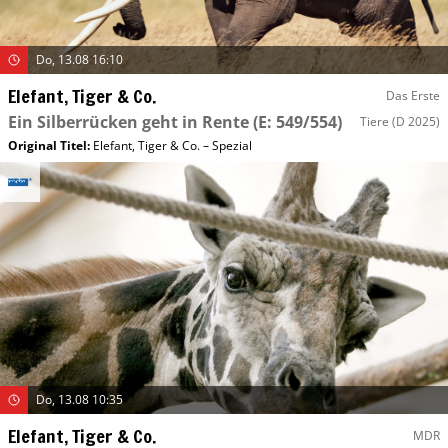
Do, 13.08 16:10
Elefant, Tiger & Co.
Das Erste
Ein Silberrücken geht in Rente
(E: 549/554)
Tiere
(D 2025)
Original Titel:
Elefant, Tiger & Co. – Spezial
Do, 13.08 10:35
Elefant, Tiger & Co.
MDR