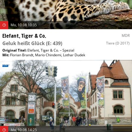
Mo, 10.08 10:35
Elefant, Tiger & Co.
MDR
Geluk heißt Glück
(E: 439)
Tiere
(D 2017)
Original Titel:
Elefant, Tiger & Co. – Spezial
Mit
:
Florian Brandt
,
Mario Chindemi
,
Lothar Dudek
Mo, 10.08 14:25