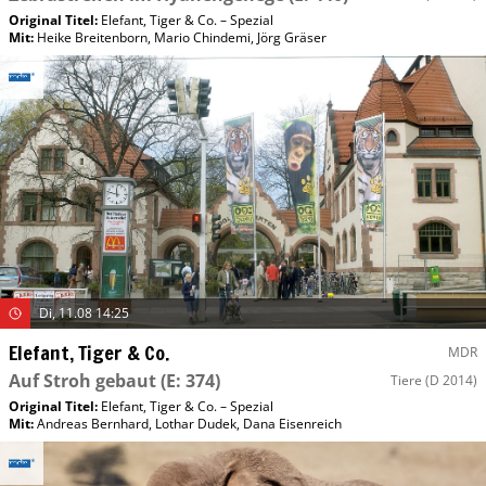
Original Titel:
Elefant, Tiger & Co. – Spezial
Mit
:
Heike Breitenborn
,
Mario Chindemi
,
Jörg Gräser
Di, 11.08 14:25
Elefant, Tiger & Co.
MDR
Auf Stroh gebaut
(E: 374)
Tiere
(D 2014)
Original Titel:
Elefant, Tiger & Co. – Spezial
Mit
:
Andreas Bernhard
,
Lothar Dudek
,
Dana Eisenreich