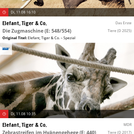
Di, 11.08 16:10
Elefant, Tiger & Co.
Das Erste
Die Zugmaschine
(E: 548/554)
Tiere
(D 2025)
Original Titel:
Elefant, Tiger & Co. – Spezial
Di, 11.08 10:35
Elefant, Tiger & Co.
MDR
Zebrastreifen im Hyänengehege
(E: 440)
Tiere
(D 2017)