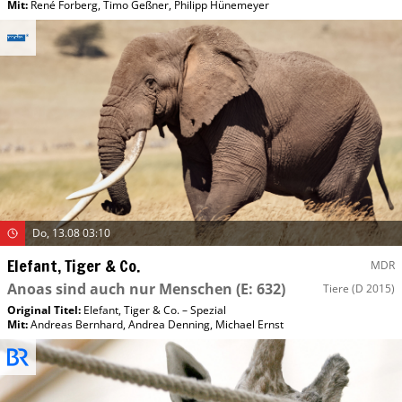
Mit
:
René Forberg
,
Timo Geßner
,
Philipp Hünemeyer
Do, 13.08 03:10
Elefant, Tiger & Co.
MDR
Anoas sind auch nur Menschen
(E: 632)
Tiere
(D 2015)
Original Titel:
Elefant, Tiger & Co. – Spezial
Mit
:
Andreas Bernhard
,
Andrea Denning
,
Michael Ernst