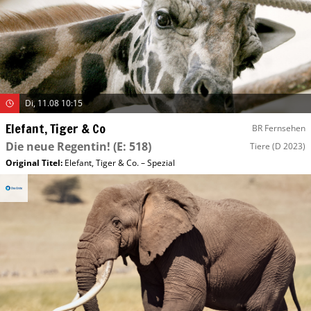
Di, 11.08 10:15
Elefant, Tiger & Co
BR Fernsehen
Die neue Regentin!
(E: 518)
Tiere
(D 2023)
Original Titel:
Elefant, Tiger & Co. – Spezial