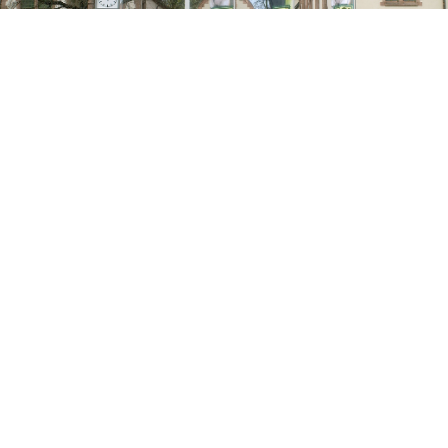
Do, 13.08 14:25
Elefant, Tiger & Co.
MDR
Fußbad für Max
(E: 376)
Tiere
(D 2014)
Original Titel:
Elefant, Tiger & Co. – Spezial
Mit
:
Marcel Alaze
,
Lothar Dudek
,
Jens Hirmer