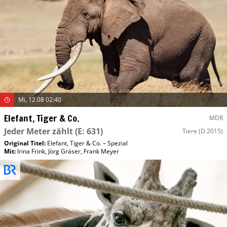
Mi, 12.08 02:40
Elefant, Tiger & Co.
MDR
Jeder Meter zählt
(E: 631)
Tiere
(D 2015)
Original Titel:
Elefant, Tiger & Co. – Spezial
Mit
:
Irina Frink
,
Jörg Gräser
,
Frank Meyer