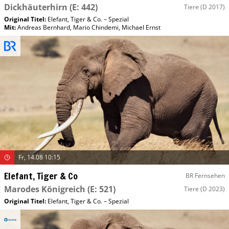
Dickhäuterhirn
(E: 442)
Tiere
(D 2017)
Original Titel:
Elefant, Tiger & Co. – Spezial
Mit
:
Andreas Bernhard
,
Mario Chindemi
,
Michael Ernst
Fr, 14.08 10:15
Elefant, Tiger & Co
BR Fernsehen
Marodes Königreich
(E: 521)
Tiere
(D 2023)
Original Titel:
Elefant, Tiger & Co. – Spezial