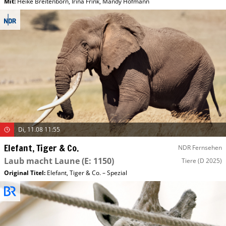
Mit
:
Heike Breitenborn
,
Irina Frink
,
Mandy Hofmann
Di, 11.08 11:55
Elefant, Tiger & Co.
NDR Fernsehen
Laub macht Laune
(E: 1150)
Tiere
(D 2025)
Original Titel:
Elefant, Tiger & Co. – Spezial