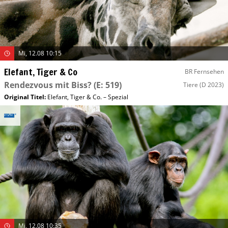
Mi, 12.08 10:15
Elefant, Tiger & Co
BR Fernsehen
Rendezvous mit Biss?
(E: 519)
Tiere
(D 2023)
Original Titel:
Elefant, Tiger & Co. – Spezial
Mi, 12.08 10:35