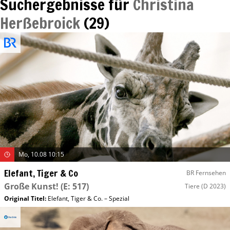
Suchergebnisse für
Christina
Herßebroick
(
29
)
Mo, 10.08 10:15
Elefant, Tiger & Co
BR Fernsehen
Große Kunst!
(E: 517)
Tiere
(D 2023)
Original Titel:
Elefant, Tiger & Co. – Spezial