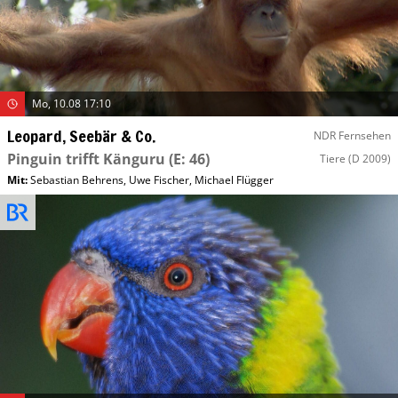
Mo, 10.08 17:10
Leopard, Seebär & Co.
NDR Fernsehen
Pinguin trifft Känguru
(E: 46)
Tiere
(D 2009)
Mit
:
Sebastian Behrens
,
Uwe Fischer
,
Michael Flügger