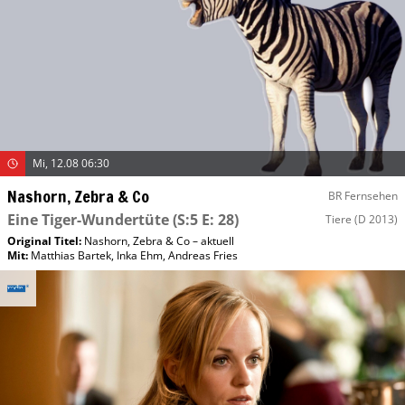
Mi, 12.08 06:30
Nashorn, Zebra & Co
BR Fernsehen
Eine Tiger-Wundertüte
(S:5 E: 28)
Tiere
(D 2013)
Original Titel:
Nashorn, Zebra & Co – aktuell
Mit
:
Matthias Bartek
,
Inka Ehm
,
Andreas Fries