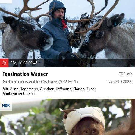
Mo, 10.08 00:45
Faszination Wasser
ZDF Info
Geheimnisvolle Ostsee
(S:2 E: 1)
Natur
(D 2022)
Mit
:
Arne Hegemann
,
Günther Hoffmann
,
Florian Huber
Moderator
:
Uli Kunz